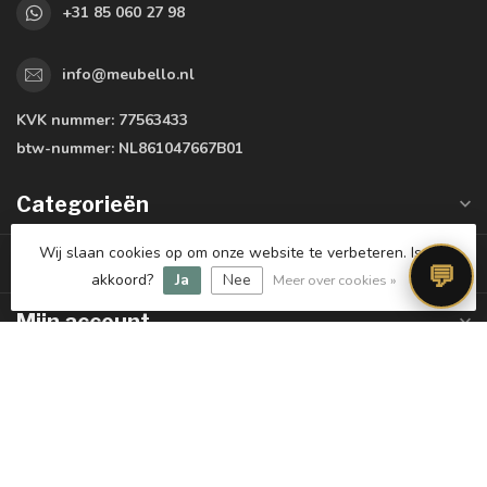
+31 85 060 27 98
info@meubello.nl
KVK nummer:
77563433
btw-nummer:
NL861047667B01
Categorieën
Wij slaan cookies op om onze website te verbeteren. Is dat
Informatie
💬
akkoord?
Ja
Nee
Meer over cookies »
Mijn account
€