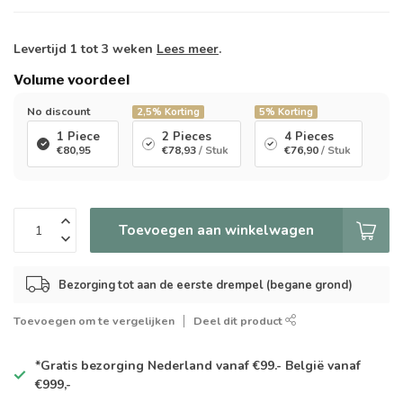
Levertijd 1 tot 3 weken
Lees meer
.
Volume voordeel
No discount
2,5%
Korting
5%
Korting
1 Piece
2 Pieces
4 Pieces
€80,95
€78,93
/ Stuk
€76,90
/ Stuk
Toevoegen aan winkelwagen
Bezorging tot aan de eerste drempel (begane grond)
Toevoegen om te vergelijken
Deel dit product
*Gratis
bezorging Nederland vanaf €99.- België vanaf
€999,-