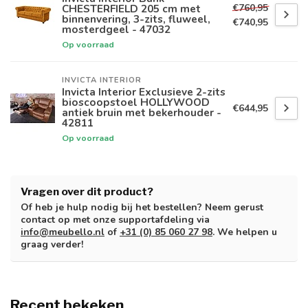
€760,95
CHESTERFIELD 205 cm met
binnenvering, 3-zits, fluweel,
€740,95
mosterdgeel - 47032
Op voorraad
INVICTA INTERIOR
Invicta Interior Exclusieve 2-zits
bioscoopstoel HOLLYWOOD
€644,95
antiek bruin met bekerhouder -
42811
Op voorraad
Vragen over dit product?
Of heb je hulp nodig bij het bestellen? Neem gerust
contact op met onze supportafdeling via
info@meubello.nl
of
+31 (0) 85 060 27 98
. We helpen u
graag verder!
Recent bekeken