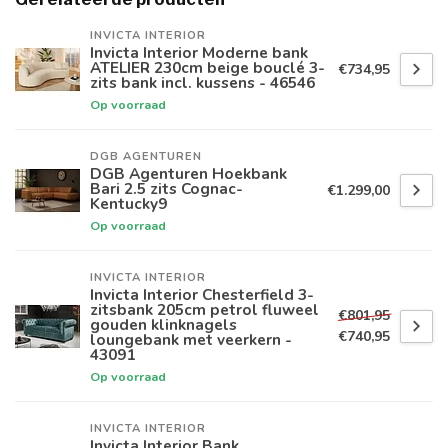
INVICTA INTERIOR
Invicta Interior Moderne bank
ATELIER 230cm beige bouclé 3-
€734,95
zits bank incl. kussens - 46546
Op voorraad
DGB AGENTUREN
DGB Agenturen Hoekbank
Bari 2.5 zits Cognac-
€1.299,00
Kentucky9
Op voorraad
INVICTA INTERIOR
Invicta Interior Chesterfield 3-
zitsbank 205cm petrol fluweel
€801,95
gouden klinknagels
€740,95
loungebank met veerkern -
43091
Op voorraad
INVICTA INTERIOR
Invicta Interior Bank