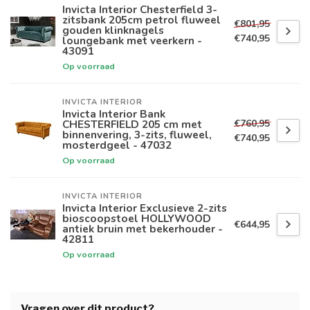
Invicta Interior Chesterfield 3-
zitsbank 205cm petrol fluweel
€801,95
gouden klinknagels
€740,95
loungebank met veerkern -
43091
Op voorraad
INVICTA INTERIOR
Invicta Interior Bank
€760,95
CHESTERFIELD 205 cm met
binnenvering, 3-zits, fluweel,
€740,95
mosterdgeel - 47032
Op voorraad
INVICTA INTERIOR
Invicta Interior Exclusieve 2-zits
bioscoopstoel HOLLYWOOD
€644,95
antiek bruin met bekerhouder -
42811
Op voorraad
Vragen over dit product?