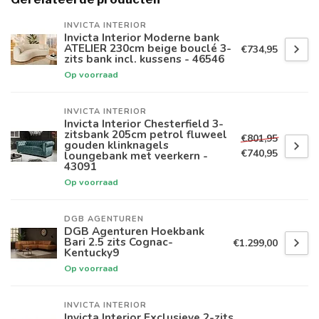
INVICTA INTERIOR
Invicta Interior Moderne bank
ATELIER 230cm beige bouclé 3-
€734,95
zits bank incl. kussens - 46546
Op voorraad
INVICTA INTERIOR
Invicta Interior Chesterfield 3-
zitsbank 205cm petrol fluweel
€801,95
gouden klinknagels
€740,95
loungebank met veerkern -
43091
Op voorraad
DGB AGENTUREN
DGB Agenturen Hoekbank
Bari 2.5 zits Cognac-
€1.299,00
Kentucky9
Op voorraad
INVICTA INTERIOR
Invicta Interior Exclusieve 2-zits