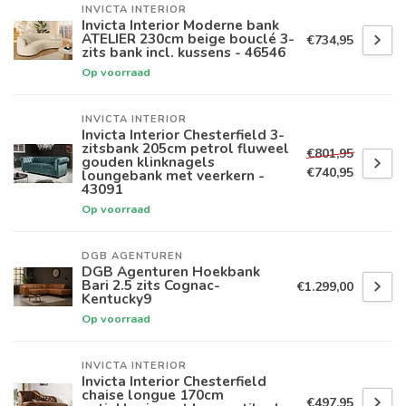
INVICTA INTERIOR
Invicta Interior Moderne bank
ATELIER 230cm beige bouclé 3-
€734,95
zits bank incl. kussens - 46546
Op voorraad
INVICTA INTERIOR
Invicta Interior Chesterfield 3-
zitsbank 205cm petrol fluweel
€801,95
gouden klinknagels
€740,95
loungebank met veerkern -
43091
Op voorraad
DGB AGENTUREN
DGB Agenturen Hoekbank
Bari 2.5 zits Cognac-
€1.299,00
Kentucky9
Op voorraad
INVICTA INTERIOR
Invicta Interior Chesterfield
chaise longue 170cm
€497,95