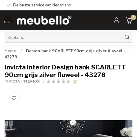
De
beste
service van Nederland
0
MENU
Home
/
Design bank SCARLETT 90cm grijs zilver fluweel -
43278
Invicta Interior Design bank SCARLETT
90cm grijs zilver fluweel - 43278
(0)
INVICTA INTERIOR