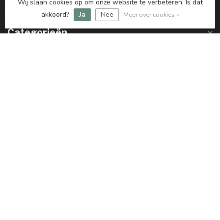
Wij slaan cookies op om onze website te verbeteren. Is dat
btw-nummer:
NL861047667B01
akkoord?
Ja
Nee
Meer over cookies »
Categorieën
Informatie
Mijn account
€