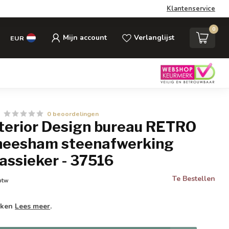
Klantenservice
0
Mijn account
Verlanglijst
EUR
0 beoordelingen
nterior Design bureau RETRO
eesham steenafwerking
assieker - 37516
Te Bestellen
 btw
weken
Lees meer
.