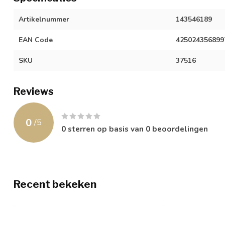
Artikelnummer
143546189
EAN Code
425024356899
SKU
37516
Reviews
0
/
5
0
sterren op basis van
0
beoordelingen
Recent bekeken