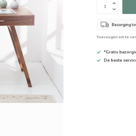
Bezorging to
Toevoegen om te ver
*Gratis
bezorgin
De
beste
servic