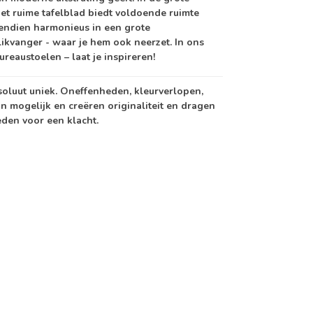
et ruime tafelblad biedt voldoende ruimte
ovendien harmonieus in een grote
blikvanger - waar je hem ook neerzet. In ons
reaustoelen – laat je inspireren!
soluut uniek. Oneffenheden, kleurverlopen,
jn mogelijk en creëren originaliteit en dragen
eden voor een klacht.