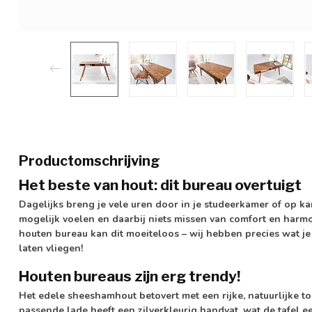
Productomschrijving
Het beste van hout: dit bureau overtuigt
Dagelijks breng je vele uren door in je studeerkamer of op kan
mogelijk voelen en daarbij niets missen van comfort en harmo
houten bureau kan dit moeiteloos – wij hebben precies wat j
laten vliegen!
Houten bureaus zijn erg trendy!
Het edele sheeshamhout betovert met een rijke, natuurlijke to
passende lade heeft een zilverkleurig handvat, wat de tafel ee