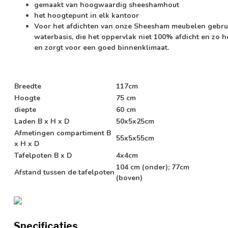
gemaakt van hoogwaardig sheeshamhout
het hoogtepunt in elk kantoor
Voor het afdichten van onze Sheesham meubelen gebruike
waterbasis, die het oppervlak niet 100% afdicht en zo h
en zorgt voor een goed binnenklimaat.
Breedte
117cm
Hoogte
75 cm
diepte
60 cm
Laden B x H x D
50x5x25cm
Afmetingen compartiment B
55x5x55cm
x H x D
Tafelpoten B x D
4x4cm
104 cm (onder); 77cm
Afstand tussen de tafelpoten
(boven)
Specificaties