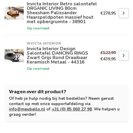
Invicta Interior Retro salontafel
ORGANIC LIVING 80cm
Sheesham Palissander
€278,95
Haarspeldpoten massief hout
met opbergruimte - 38901
Op voorraad
INVICTA INTERIOR
Invicta Interior Design
€522,90
Salontafel DANCING RINGS
Zwart Grijs Rond Draaibaar
€439,95
Keramisch Metaal - 44316
Op voorraad
Vragen over dit product?
Of heb je hulp nodig bij het bestellen? Neem gerust
contact op met onze supportafdeling via
info@meubello.nl
of
+31 (0) 85 060 27 98
. We helpen u
graag verder!