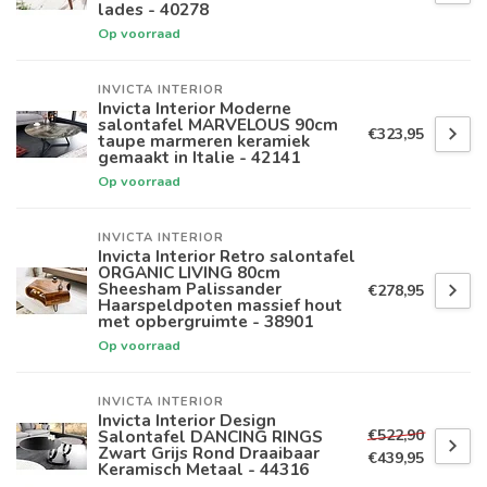
lades - 40278
Op voorraad
INVICTA INTERIOR
Invicta Interior Moderne
salontafel MARVELOUS 90cm
€323,95
taupe marmeren keramiek
gemaakt in Italie - 42141
Op voorraad
INVICTA INTERIOR
Invicta Interior Retro salontafel
ORGANIC LIVING 80cm
Sheesham Palissander
€278,95
Haarspeldpoten massief hout
met opbergruimte - 38901
Op voorraad
INVICTA INTERIOR
Invicta Interior Design
€522,90
Salontafel DANCING RINGS
Zwart Grijs Rond Draaibaar
€439,95
Keramisch Metaal - 44316