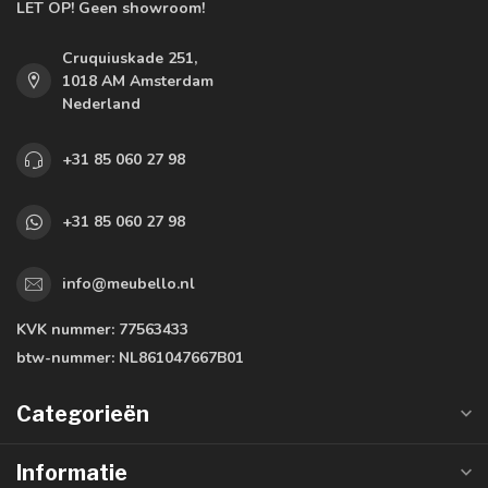
LET OP! Geen showroom!
Cruquiuskade 251,
1018 AM Amsterdam
Nederland
+31 85 060 27 98
+31 85 060 27 98
info@meubello.nl
KVK nummer:
77563433
btw-nummer:
NL861047667B01
Categorieën
Informatie