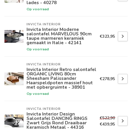
lades - 40278
Op voorraad
INVICTA INTERIOR
Invicta Interior Moderne
salontafel MARVELOUS 90cm
€323,95
taupe marmeren keramiek
gemaakt in Italie - 42141
Op voorraad
INVICTA INTERIOR
Invicta Interior Retro salontafel
ORGANIC LIVING 80cm
Sheesham Palissander
€278,95
Haarspeldpoten massief hout
met opbergruimte - 38901
Op voorraad
INVICTA INTERIOR
Invicta Interior Design
€522,90
Salontafel DANCING RINGS
Zwart Grijs Rond Draaibaar
€439,95
Keramisch Metaal - 44316