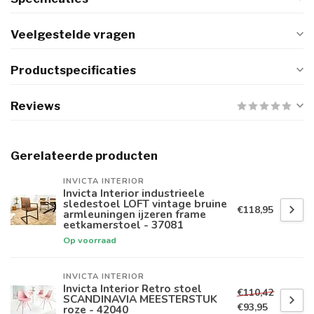
Veelgestelde vragen
Productspecificaties
Reviews
Gerelateerde producten
INVICTA INTERIOR
Invicta Interior industrieele
sledestoel LOFT vintage bruine
€118,95
armleuningen ijzeren frame
eetkamerstoel - 37081
Op voorraad
INVICTA INTERIOR
Invicta Interior Retro stoel
€110,42
SCANDINAVIA MEESTERSTUK
€93,95
roze - 42040