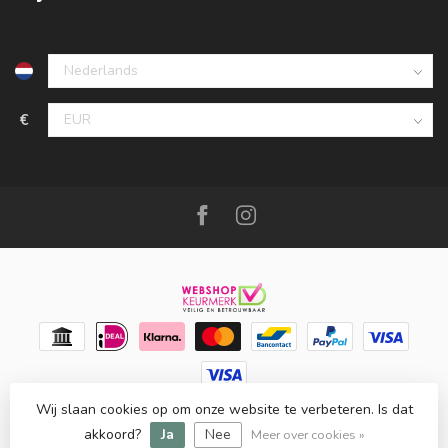
€
Wij slaan cookies op om onze website te verbeteren. Is dat
© Copyright 2026 Meubello®
- Powered by
Lightspeed
-
Lightspeed design
by
Dyvelopment
akkoord?
Ja
Nee
Meer over cookies »