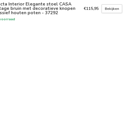
icta Interior Elegante stoel CASA
tage bruin met decoratieve knopen
€115,95
Bekijken
sief houten poten - 37292
voorraad