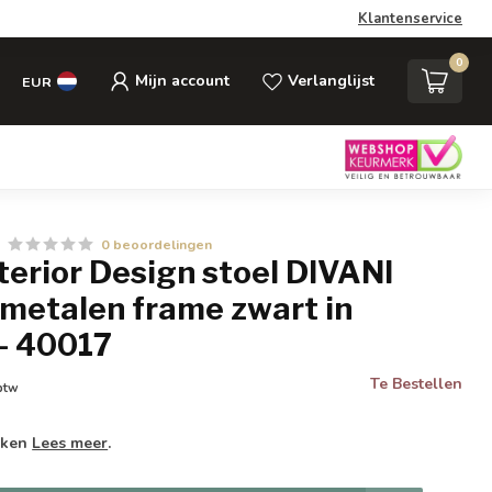
Klantenservice
0
Mijn account
Verlanglijst
EUR
0 beoordelingen
nterior Design stoel DIVANI
s metalen frame zwart in
 - 40017
Te Bestellen
 btw
weken
Lees meer
.