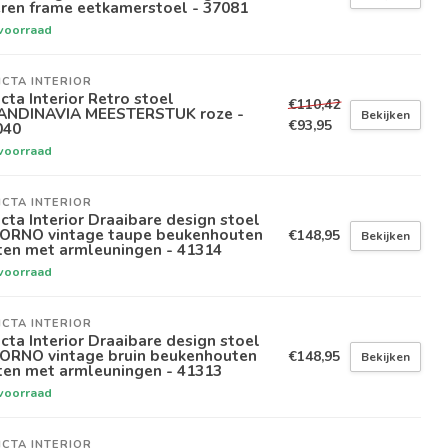
eren frame eetkamerstoel - 37081
voorraad
ICTA INTERIOR
icta Interior Retro stoel
€110,42
ANDINAVIA MEESTERSTUK roze -
Bekijken
€93,95
040
voorraad
ICTA INTERIOR
icta Interior Draaibare design stoel
VORNO vintage taupe beukenhouten
€148,95
Bekijken
ten met armleuningen - 41314
voorraad
ICTA INTERIOR
icta Interior Draaibare design stoel
VORNO vintage bruin beukenhouten
€148,95
Bekijken
ten met armleuningen - 41313
voorraad
ICTA INTERIOR