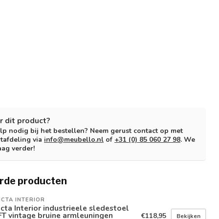
r dit product?
lp nodig bij het bestellen? Neem gerust contact op met
tafdeling via
info@meubello.nl
of
+31 (0) 85 060 27 98
. We
aag verder!
rde producten
ICTA INTERIOR
icta Interior industrieele sledestoel
T vintage bruine armleuningen
€118,95
Bekijken