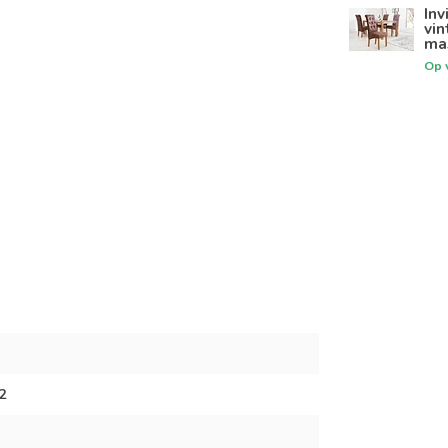
Inv
vin
mas
Op 
2