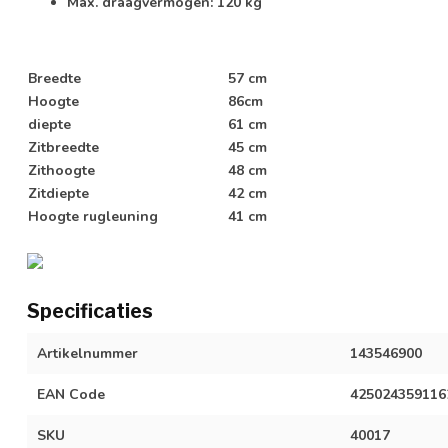
Max. draagvermogen: 120 kg
Breedte
57 cm
Hoogte
86cm
diepte
61 cm
Zitbreedte
45 cm
Zithoogte
48 cm
Zitdiepte
42 cm
Hoogte rugleuning
41 cm
Specificaties
Artikelnummer
143546900
EAN Code
425024359116
SKU
40017