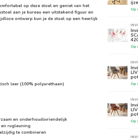
ijz
comfortabel op deze stoel en geniet van het
Op 
ustoel aan je bureau een uitstekend figuur en
ijdloze ontwerp kun je de stoel op een heerlijk
INV
Inv
SC
42
Op 
INV
Inv
LI
po
Op 
etisch leer (100% polyurethaan)
INV
Inv
LI
po
rzaam en onderhoudsvriendelijk
Op 
g en rugleuning
elzijdig te combineren
INV