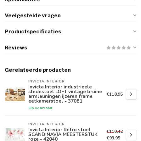
Veelgestelde vragen
Productspecificaties
Reviews
Gerelateerde producten
INVICTA INTERIOR
Invicta Interior industrieele
sledestoel LOFT vintage bruine
€118,95
armleuningen ijzeren frame
eetkamerstoel - 37081
Op voorraad
INVICTA INTERIOR
Invicta Interior Retro stoel
€110,42
SCANDINAVIA MEESTERSTUK
€93,95
roze - 42040