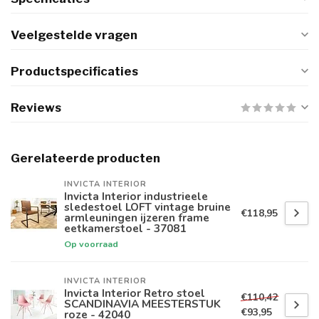
Veelgestelde vragen
Productspecificaties
Reviews
Gerelateerde producten
INVICTA INTERIOR
Invicta Interior industrieele
sledestoel LOFT vintage bruine
€118,95
armleuningen ijzeren frame
eetkamerstoel - 37081
Op voorraad
INVICTA INTERIOR
Invicta Interior Retro stoel
€110,42
SCANDINAVIA MEESTERSTUK
€93,95
roze - 42040