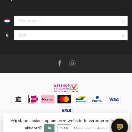
€
Wij slaan cookies op om onze website te verbeteren. Is dat
© Copyright 2026 Meubello®
- Powered by
Lightspeed
-
💬
Lightspeed design
by
Dyvelopment
akkoord?
Ja
Nee
Meer over cookies »