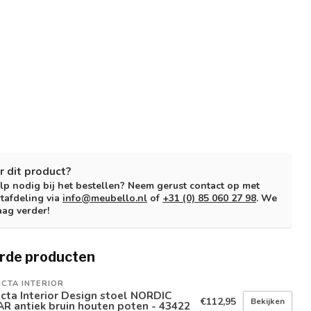
r dit product?
lp nodig bij het bestellen? Neem gerust contact op met
tafdeling via
info@meubello.nl
of
+31 (0) 85 060 27 98
. We
aag verder!
rde producten
ICTA INTERIOR
icta Interior Design stoel NORDIC
€112,95
Bekijken
R antiek bruin houten poten - 43422