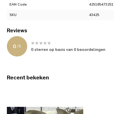
EAN Code
425185473251
SKU
43425
Reviews
0
/
5
0
sterren op basis van
0
beoordelingen
Recent bekeken