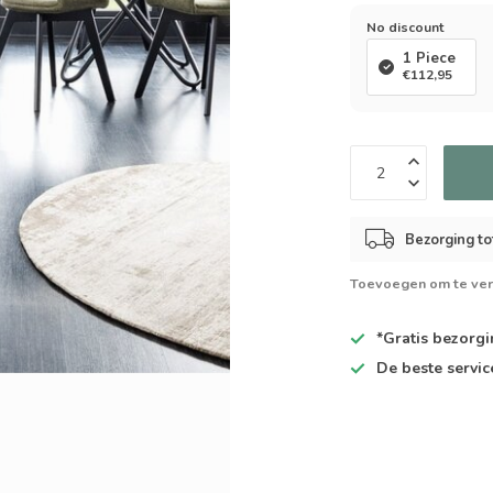
No discount
1 Piece
€112,95
Bezorging to
Toevoegen om te ver
*Gratis
bezorgin
De
beste
servic