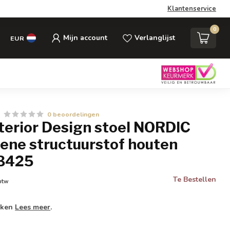
Klantenservice
0
Mijn account
Verlanglijst
EUR
0 beoordelingen
nterior Design stoel NORDIC
ene structuurstof houten
43425
Te Bestellen
 btw
weken
Lees meer
.