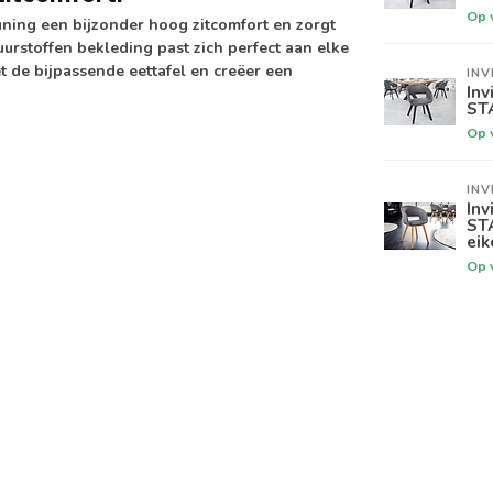
Op 
euning een bijzonder hoog zitcomfort en zorgt
uurstoffen bekleding past zich perfect aan elke
t de bijpassende eettafel en creëer een
INV
Inv
STA
Op 
INV
Inv
STA
eik
Op 