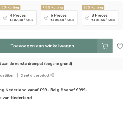
5%
Korting
7,5%
Korting
10%
Korting
4 Pieces
6 Pieces
8 Pieces
€107,30
/ Stuk
€104,48
/ Stuk
€101,66
/ Stuk
Toevoegen aan winkelwagen
t aan de eerste drempel (begane grond)
gelijken
Deel dit product
g Nederland vanaf €99.- België vanaf €999,-
e van Nederland