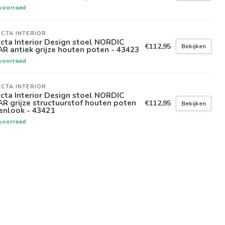
voorraad
ICTA INTERIOR
icta Interior Design stoel NORDIC
€112,95
Bekijken
R antiek grijze houten poten - 43423
voorraad
ICTA INTERIOR
icta Interior Design stoel NORDIC
R grijze structuurstof houten poten
€112,95
Bekijken
enlook - 43421
voorraad