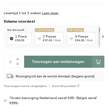
Levertijd 1 tot 3 weken
Lees meer
.
Volume voordeel
No discount
2,5%
Korting
5%
Korting
7,5%
1 Piece
2 Pieces
4 Pieces
€99,95
€97,45
/ Stuk
€94,95
/ Stuk
Toevoegen aan winkelwagen
Bezorging tot aan de eerste drempel (begane grond)
Toevoegen om te vergelijken
Deel dit product
*Gratis
bezorging Nederland vanaf €99.- België vanaf
€999,-