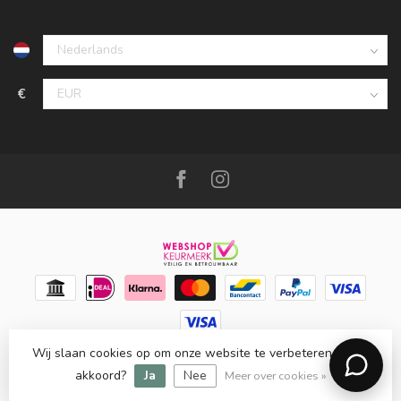
€
Wij slaan cookies op om onze website te verbeteren. Is dat
© Copyright 2026 Meubello®
- Powered by
Lightspeed
-
Lightspeed design
by
Dyvelopment
akkoord?
Ja
Nee
Meer over cookies »