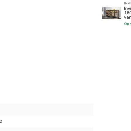
INV
Inv
160
van
Op 
2