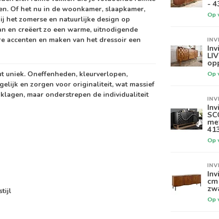
- 4
en. Of het nu in de woonkamer, slaapkamer,
Op 
j het zomerse en natuurlijke design op
aan en creëert zo een warme, uitnodigende
re accenten en maken van het dressoir een
INV
Inv
LI
opp
ut uniek. Oneffenheden, kleurverlopen,
Op 
elijk en zorgen voor originaliteit, wat massief
klagen, maar onderstrepen de individualiteit
INV
Inv
SC
met
41
Op 
INV
Inv
cm 
zw
tijl
Op 