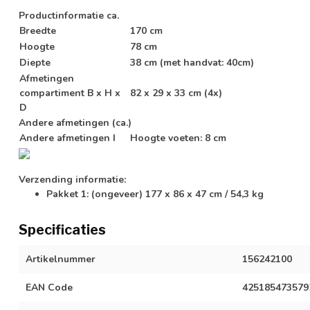
Productinformatie ca.
Breedte
170 cm
Hoogte
78 cm
Diepte
38 cm (met handvat: 40cm)
Afmetingen
compartiment B x H x
82 x 29 x 33 cm (4x)
D
Andere afmetingen (ca.)
Andere afmetingen I
Hoogte voeten: 8 cm
Verzending informatie:
Pakket 1: (ongeveer) 177 x 86 x 47 cm / 54,3 kg
Specificaties
Artikelnummer
156242100
EAN Code
425185473579