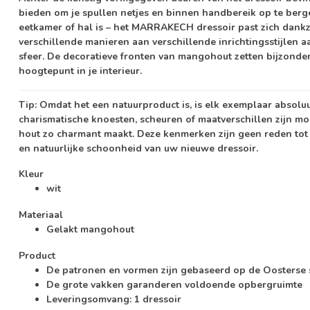
bieden om je spullen netjes en binnen handbereik op te berg
eetkamer of hal is – het MARRAKECH dressoir past zich dankzi
verschillende manieren aan verschillende inrichtingsstijlen 
sfeer. De decoratieve fronten van mangohout zetten bijzonde
hoogtepunt in je interieur.
Tip:
Omdat het een natuurproduct is, is elk exemplaar absolu
charismatische knoesten, scheuren of maatverschillen zijn mog
hout zo charmant maakt. Deze kenmerken zijn geen reden tot 
en natuurlijke schoonheid van uw nieuwe dressoir.
Kleur
wit
Materiaal
Gelakt mangohout
Product
De patronen en vormen zijn gebaseerd op de Oosterse s
De grote vakken garanderen voldoende opbergruimte
Leveringsomvang: 1 dressoir