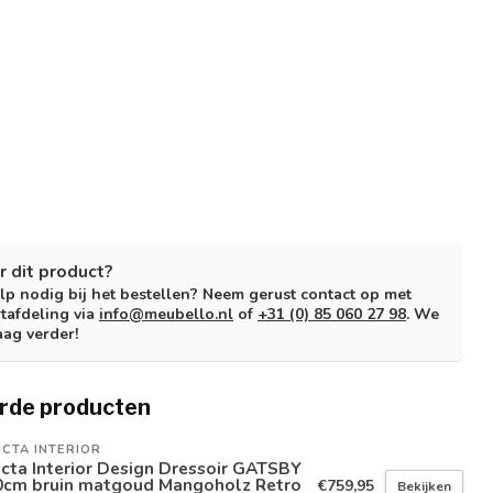
r dit product?
lp nodig bij het bestellen? Neem gerust contact op met
tafdeling via
info@meubello.nl
of
+31 (0) 85 060 27 98
. We
aag verder!
rde producten
ICTA INTERIOR
icta Interior Design Dressoir GATSBY
0cm bruin matgoud Mangoholz Retro
€759,95
Bekijken