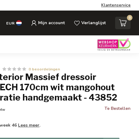
Klantenservice
0
Mijn account
Verlanglijst
EUR
0 beoordelingen
nterior Massief dressoir
CH 170cm wit mangohout
ratie handgemaakt - 43852
Te Bestellen
 btw
 week 46
Lees meer
.