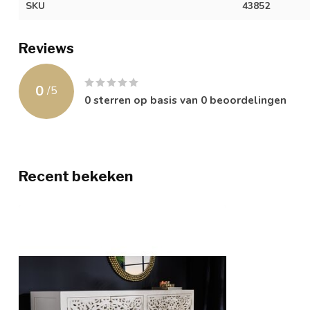
SKU
43852
Reviews
0
/
5
0
sterren op basis van
0
beoordelingen
Recent bekeken