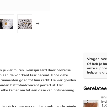
Vragen ove
Of heb je hu
onze suppor
n je vier muren. Geïnspireerd door oosterse
helpen u gr
n aan de voorkant fascinerend. Door deze
rnamenten goed tot hun recht. De vier gouden
nden het totaalconcept perfect af. Het
Gerelatee
rt elke kamer om tot een oase van ontspanning.
INV
Inv
16
den zich ruime vakken die je voldoende ruimte