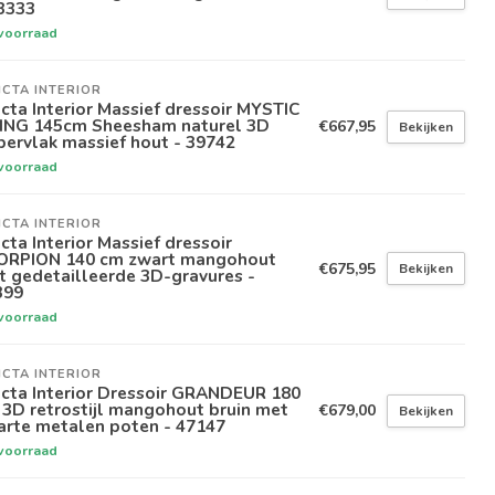
3333
voorraad
ICTA INTERIOR
icta Interior Massief dressoir MYSTIC
VING 145cm Sheesham naturel 3D
€667,95
Bekijken
ervlak massief hout - 39742
voorraad
ICTA INTERIOR
icta Interior Massief dressoir
ORPION 140 cm zwart mangohout
€675,95
Bekijken
 gedetailleerde 3D-gravures -
399
voorraad
ICTA INTERIOR
icta Interior Dressoir GRANDEUR 180
3D retrostijl mangohout bruin met
€679,00
Bekijken
arte metalen poten - 47147
voorraad