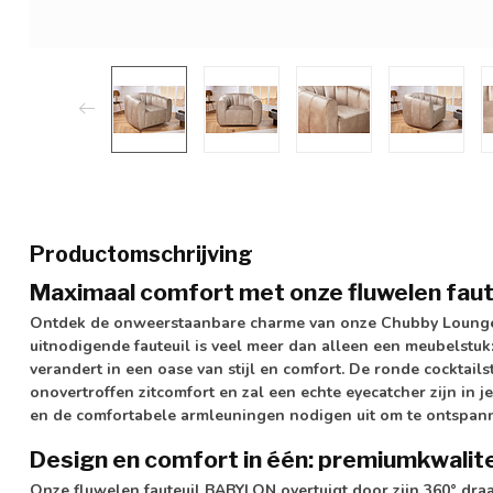
Productomschrijving
Maximaal comfort met onze fluwelen fau
Ontdek de onweerstaanbare charme van onze Chubby Lounge
uitnodigende fauteuil is veel meer dan alleen een meubelstuk:
verandert in een oase van stijl en comfort. De ronde cocktai
onovertroffen zitcomfort en zal een echte eyecatcher zijn in j
en de comfortabele armleuningen nodigen uit om te ontspann
Design en comfort in één: premiumkwalite
Onze fluwelen fauteuil BABYLON overtuigt door zijn 360° draai