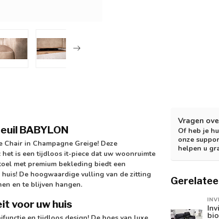
Vragen ove
teuil BABYLON
Of heb je hu
onze suppor
 Chair in Champagne Greige! Deze
helpen u gr
 het is een tijdloos it-piece dat uw woonruimte
lstoel met premium bekleding biedt een
e huis! De hoogwaardige vulling van de zitting
Gerelatee
en en te blijven hangen.
INV
it voor uw huis
Inv
bi
functie en tijdloos design! De hoes van luxe