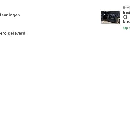
INV
Inv
mleuningen
CH
kno
Op 
erd geleverd!