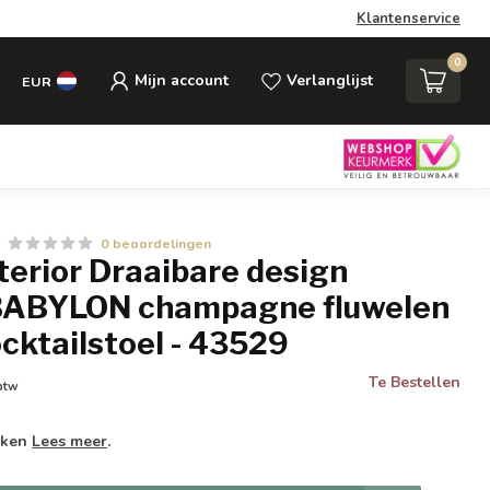
Klantenservice
0
Mijn account
Verlanglijst
EUR
0 beoordelingen
nterior Draaibare design
 BABYLON champagne fluwelen
cktailstoel - 43529
Te Bestellen
 btw
weken
Lees meer
.