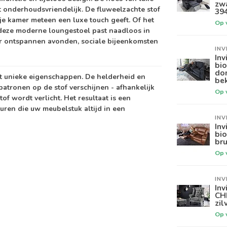
zwa
t onderhoudsvriendelijk. De fluweelzachte stof
39
 je kamer meteen een luxe touch geeft. Of het
Op 
- deze moderne loungestoel past naadloos in
voor ontspannen avonden, sociale bijeenkomsten
INV
Inv
bi
don
t unieke eigenschappen. De helderheid en
be
patronen op de stof verschijnen - afhankelijk
Op 
tof wordt verlicht. Het resultaat is een
uren die uw meubelstuk altijd in een
INV
Inv
bi
bru
Op 
INV
Inv
CH
zil
Op 