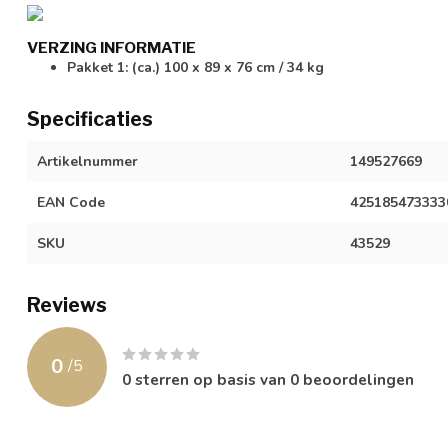
VERZING INFORMATIE
Pakket 1: (ca.) 100 x 89 x 76 cm / 34 kg
Specificaties
Artikelnummer
149527669
EAN Code
425185473333
SKU
43529
Reviews
0
/
5
0
sterren op basis van
0
beoordelingen