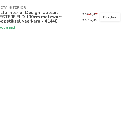
ICTA INTERIOR
icta Interior Design fauteuil
€584,95
ESTERFIELD 110cm matzwart
Bekijken
€536,95
opstiksel veerkern - 41448
voorraad