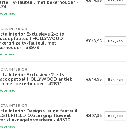
€644,95
Bekijken
rte TV-fauteuil met bekerhouder -
474
voorraad
ICTA INTERIOR
icta Interior Exclusieve 2-zits
oscoopfauteuil HOLLYWOOD
€643,95
Bekijken
kergrijze tv-fauteuil met
kerhouder - 39979
voorraad
ICTA INTERIOR
icta Interior Exclusieve 2-zits
oscoopstoel HOLLYWOOD antiek
€644,95
Bekijken
in met bekerhouder - 42811
voorraad
ICTA INTERIOR
icta Interior Design vleugelfauteuil
ESTERFIELD 105cm grijs fluweel
€407,95
Bekijken
ver klinknagels veerkern - 43520
voorraad