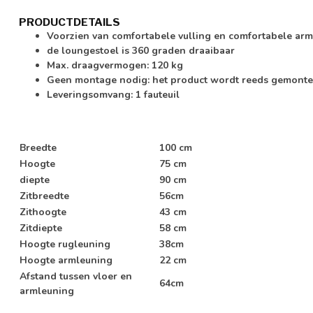
PRODUCTDETAILS
Voorzien van comfortabele vulling en comfortabele ar
de loungestoel is 360 graden draaibaar
Max. draagvermogen: 120 kg
Geen montage nodig: het product wordt reeds gemonte
Leveringsomvang: 1 fauteuil
Breedte
100 cm
Hoogte
75 cm
diepte
90 cm
Zitbreedte
56cm
Zithoogte
43 cm
Zitdiepte
58 cm
Hoogte rugleuning
38cm
Hoogte armleuning
22 cm
Afstand tussen vloer en
64cm
armleuning