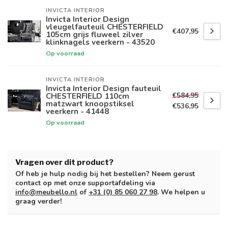
INVICTA INTERIOR
Invicta Interior Design
vleugelfauteuil CHESTERFIELD
€407,95
105cm grijs fluweel zilver
klinknagels veerkern - 43520
Op voorraad
INVICTA INTERIOR
Invicta Interior Design fauteuil
€584,95
CHESTERFIELD 110cm
matzwart knoopstiksel
€536,95
veerkern - 41448
Op voorraad
Vragen over dit product?
Of heb je hulp nodig bij het bestellen? Neem gerust
contact op met onze supportafdeling via
info@meubello.nl
of
+31 (0) 85 060 27 98
. We helpen u
graag verder!