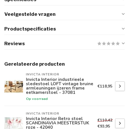
Veelgestelde vragen
Productspecificaties
Reviews
Gerelateerde producten
INVICTA INTERIOR
Invicta Interior industrieele
sledestoel LOFT vintage bruine
€118,95
armleuningen ijzeren frame
eetkamerstoel - 37081
Op voorraad
INVICTA INTERIOR
Invicta Interior Retro stoel
€110,42
SCANDINAVIA MEESTERSTUK
€93,95
roze - 42040