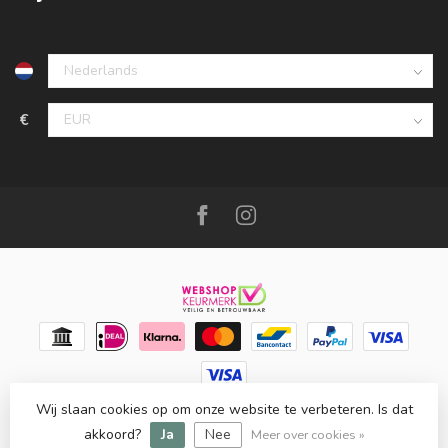
€
Wij slaan cookies op om onze website te verbeteren. Is dat
© Copyright 2026 Meubello®
- Powered by
Lightspeed
-
Lightspeed design
by
Dyvelopment
akkoord?
Ja
Nee
Meer over cookies »