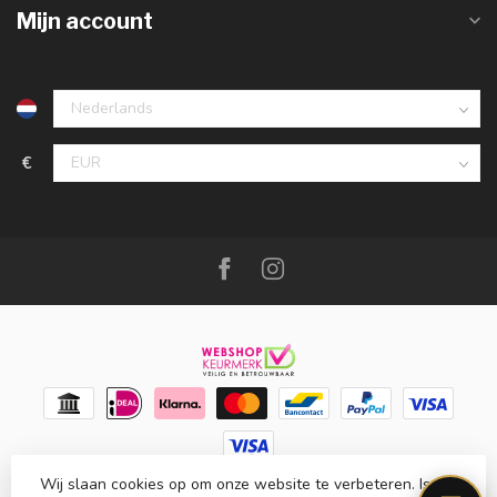
Mijn account
€
Wij slaan cookies op om onze website te verbeteren. Is dat
© Copyright 2026 Meubello®
- Powered by
Lightspeed
-