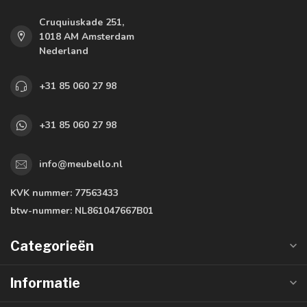
Cruquiuskade 251,
1018 AM Amsterdam
Nederland
+31 85 060 27 98
+31 85 060 27 98
info@meubello.nl
KVK nummer:
77563433
btw-nummer:
NL861047667B01
Categorieën
Informatie