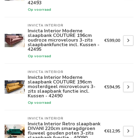
42493
Op voorraad
INVICTA INTERIOR
Invicta Interior Moderne
slaapbank COUTURE 196cm
oudroze microvelours 3-zits
€599,00
slaapbankfunctie incl. Kussen -
42495
Op voorraad
INVICTA INTERIOR
Invicta Interior Moderne
slaapbank COUTURE 196cm
mosterdgeel microvelours 3-
€594,95
zits slaapbank functie incl.
Kussen - 42490
Op voorraad
INVICTA INTERIOR
Invicta Interior Retro slaapbank
DIVANI 220cm smaragdgroen
€612,95
fluweel gouden poten 3-zits
slaapbank functie - 40090