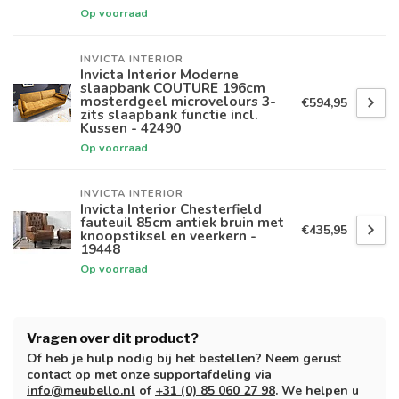
Op voorraad
INVICTA INTERIOR
Invicta Interior Moderne
slaapbank COUTURE 196cm
mosterdgeel microvelours 3-
€594,95
zits slaapbank functie incl.
Kussen - 42490
Op voorraad
INVICTA INTERIOR
Invicta Interior Chesterfield
fauteuil 85cm antiek bruin met
€435,95
knoopstiksel en veerkern -
19448
Op voorraad
Vragen over dit product?
Of heb je hulp nodig bij het bestellen? Neem gerust
contact op met onze supportafdeling via
info@meubello.nl
of
+31 (0) 85 060 27 98
. We helpen u