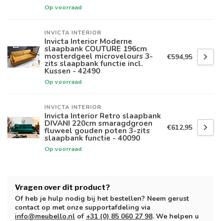
Op voorraad
INVICTA INTERIOR
Invicta Interior Moderne
slaapbank COUTURE 196cm
mosterdgeel microvelours 3-
€594,95
zits slaapbank functie incl.
Kussen - 42490
Op voorraad
INVICTA INTERIOR
Invicta Interior Retro slaapbank
DIVANI 220cm smaragdgroen
€612,95
fluweel gouden poten 3-zits
slaapbank functie - 40090
Op voorraad
Vragen over dit product?
Of heb je hulp nodig bij het bestellen? Neem gerust
contact op met onze supportafdeling via
info@meubello.nl
of
+31 (0) 85 060 27 98
. We helpen u