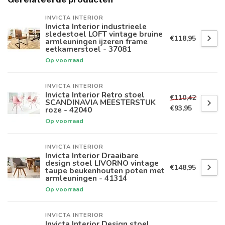
INVICTA INTERIOR
Invicta Interior industrieele
sledestoel LOFT vintage bruine
€118,95
armleuningen ijzeren frame
eetkamerstoel - 37081
Op voorraad
INVICTA INTERIOR
Invicta Interior Retro stoel
€110,42
SCANDINAVIA MEESTERSTUK
€93,95
roze - 42040
Op voorraad
INVICTA INTERIOR
Invicta Interior Draaibare
design stoel LIVORNO vintage
€148,95
taupe beukenhouten poten met
armleuningen - 41314
Op voorraad
INVICTA INTERIOR
Invicta Interior Design stoel