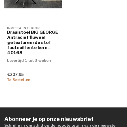
INVICTA INTERIOR
Draaistoel BIG GEORGE
Antraciet fluweel
getextureerde stof
fauteuil lente kern -
40168
Levertijd 1 tot 3 weken
€207,95
Te Bestellen
Abonneer je op onze nieuwsbrief
Schrijf u in om altijd op de hoogte te zijn van de nieuwste