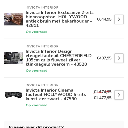
INVICTA INTERIOR
Invicta Interior Exclusieve 2-zits
bioscoopstoel HOLLYWOOD
€644,95
antiek bruin met bekerhouder -
42811
Op voorraad
INVICTA INTERIOR
Invicta Interior Design
vleugelfauteuil CHESTERFIELD
€407,95
105cm grijs fluweel zilver
klinknagels veerkern - 43520
Op voorraad
INVICTA INTERIOR
Invicta Interior Cinema
€1.674,95
fauteuil HOLLYWOOD 5-zits
€1.477,95
kunstleer zwart - 47590
Op voorraad
Vragen over dit product?