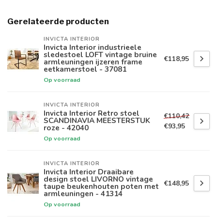
Gerelateerde producten
INVICTA INTERIOR
Invicta Interior industrieele
sledestoel LOFT vintage bruine
€118,95
armleuningen ijzeren frame
eetkamerstoel - 37081
Op voorraad
INVICTA INTERIOR
Invicta Interior Retro stoel
€110,42
SCANDINAVIA MEESTERSTUK
€93,95
roze - 42040
Op voorraad
INVICTA INTERIOR
Invicta Interior Draaibare
design stoel LIVORNO vintage
€148,95
taupe beukenhouten poten met
armleuningen - 41314
Op voorraad