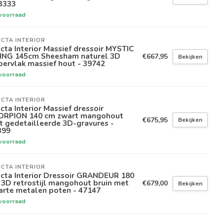
3333
voorraad
ICTA INTERIOR
icta Interior Massief dressoir MYSTIC
VING 145cm Sheesham naturel 3D
€667,95
Bekijken
ervlak massief hout - 39742
voorraad
ICTA INTERIOR
icta Interior Massief dressoir
ORPION 140 cm zwart mangohout
€675,95
Bekijken
 gedetailleerde 3D-gravures -
399
voorraad
ICTA INTERIOR
icta Interior Dressoir GRANDEUR 180
3D retrostijl mangohout bruin met
€679,00
Bekijken
arte metalen poten - 47147
voorraad