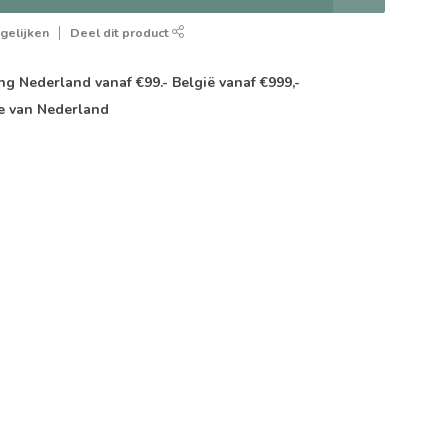
gelijken
Deel dit product
g Nederland vanaf €99.- België vanaf €999,-
e van Nederland