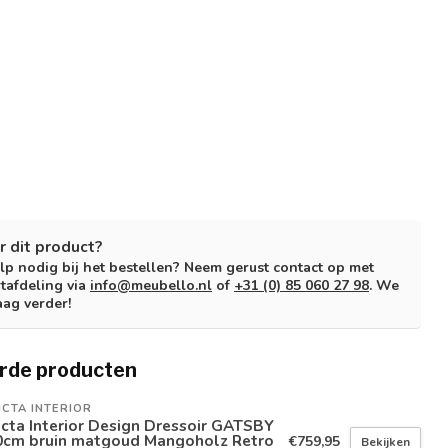
r dit product?
lp nodig bij het bestellen? Neem gerust contact op met
tafdeling via
info@meubello.nl
of
+31 (0) 85 060 27 98
. We
aag verder!
rde producten
ICTA INTERIOR
icta Interior Design Dressoir GATSBY
0cm bruin matgoud Mangoholz Retro
€759,95
Bekijken