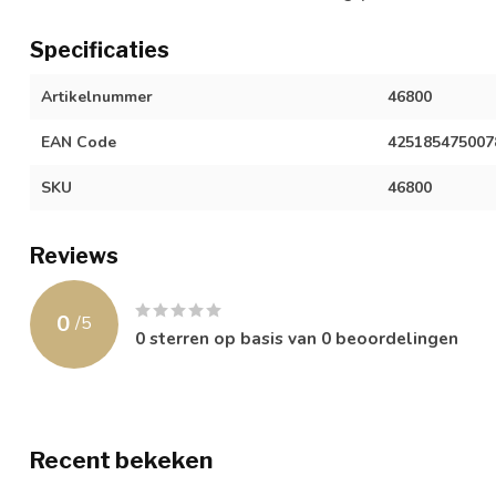
Specificaties
Artikelnummer
46800
EAN Code
425185475007
SKU
46800
Reviews
0
/
5
0
sterren op basis van
0
beoordelingen
Recent bekeken