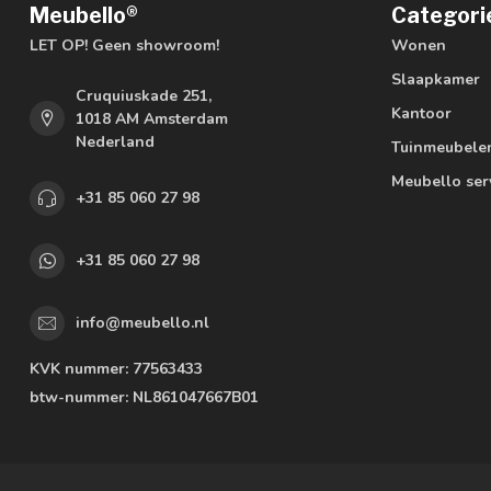
Meubello®
Categori
LET OP! Geen showroom!
Wonen
Slaapkamer
Cruquiuskade 251,
Kantoor
1018 AM Amsterdam
Nederland
Tuinmeubele
Meubello ser
+31 85 060 27 98
+31 85 060 27 98
info@meubello.nl
KVK nummer:
77563433
btw-nummer:
NL861047667B01