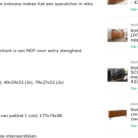
- 4
hte ontwerp maken het een eyecatcher in elke
Op 
INV
Inv
LI
opp
Op 
kant is van MDF voor extra stevigheid.
INV
Inv
SC
met
41
, 40x30x32 (2x), 79x27x32 (2x)
Op 
INV
Inv
cm 
 van pakket 1 (cm): 177x74x48.
zw
Op 
e interieurstijlen.