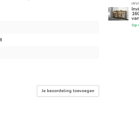
INV
Inv
160
van
Op 
8
Je beoordeling toevoegen