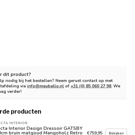
r dit product?
lp nodig bij het bestellen? Neem gerust contact op met
tafdeling via
info@meubello.nl
of
+31 (0) 85 060 27 98
. We
aag verder!
rde producten
ICTA INTERIOR
icta Interior Design Dressoir GATSBY
0cm bruin matgoud Mangoholz Retro
€759,95
Bekijken