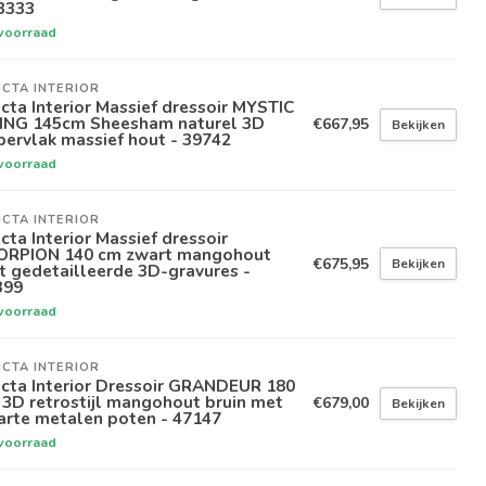
3333
voorraad
ICTA INTERIOR
icta Interior Massief dressoir MYSTIC
VING 145cm Sheesham naturel 3D
€667,95
Bekijken
ervlak massief hout - 39742
voorraad
ICTA INTERIOR
icta Interior Massief dressoir
ORPION 140 cm zwart mangohout
€675,95
Bekijken
 gedetailleerde 3D-gravures -
399
voorraad
ICTA INTERIOR
icta Interior Dressoir GRANDEUR 180
3D retrostijl mangohout bruin met
€679,00
Bekijken
arte metalen poten - 47147
voorraad