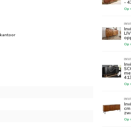
- 4
Op 
INV
Inv
LI
 kantoor
opp
Op 
INV
Inv
SC
met
41
Op 
INV
Inv
cm 
zw
Op 