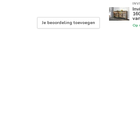
INV
Inv
160
van
Je beoordeling toevoegen
Op 