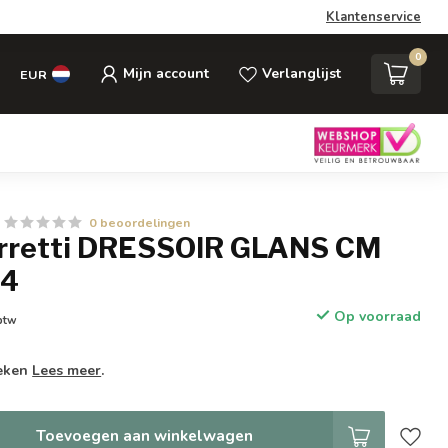
Klantenservice
0
Mijn account
Verlanglijst
EUR
0 beoordelingen
rretti DRESSOIR GLANS CM
84
Op voorraad
 btw
weken
Lees meer
.
Toevoegen aan winkelwagen