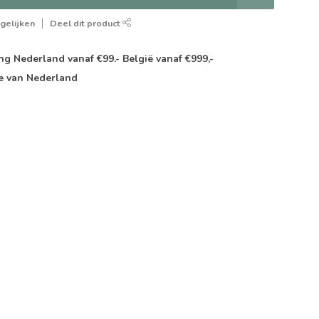
gelijken
Deel dit product
g Nederland vanaf €99.- België vanaf €999,-
e van Nederland