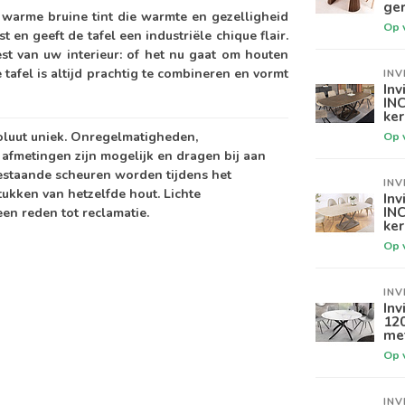
ger
 warme bruine tint die warmte en gezelligheid
Op 
 en geeft de tafel een industriële chique flair.
rest van uw interieur: of het nu gaat om houten
tafel is altijd prachtig te combineren en vormt
INV
Inv
IN
ker
soluut uniek. Onregelmatigheden,
Op 
e afmetingen zijn mogelijk en dragen bij aan
Bestaande scheuren worden tijdens het
INV
tukken van hetzelfde hout. Lichte
Inv
INC
n reden tot reclamatie.
ke
Op 
INV
Inv
12
me
Op 
INV