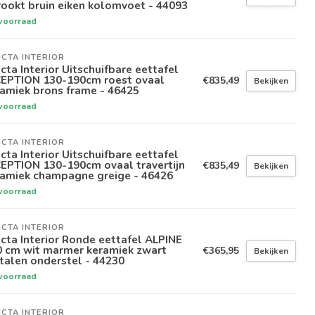
ookt bruin eiken kolomvoet - 44093
voorraad
ICTA INTERIOR
icta Interior Uitschuifbare eettafel
CEPTION 130-190cm roest ovaal
€835,49
Bekijken
amiek brons frame - 46425
voorraad
ICTA INTERIOR
icta Interior Uitschuifbare eettafel
EPTION 130-190cm ovaal travertijn
€835,49
Bekijken
ramiek champagne greige - 46426
voorraad
ICTA INTERIOR
icta Interior Ronde eettafel ALPINE
0 cm wit marmer keramiek zwart
€365,95
Bekijken
talen onderstel - 44230
voorraad
ICTA INTERIOR