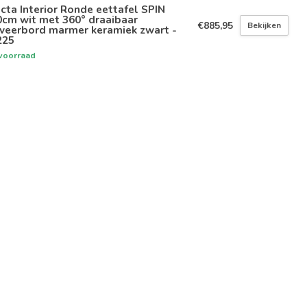
icta Interior Ronde eettafel SPIN
0cm wit met 360° draaibaar
€885,95
Bekijken
rveerbord marmer keramiek zwart -
225
voorraad