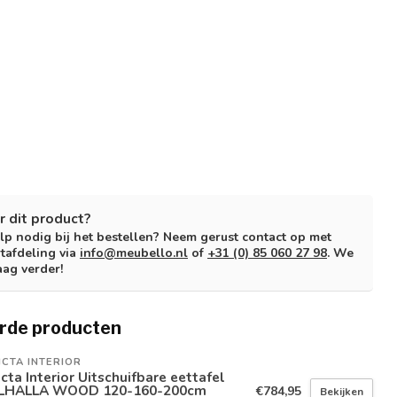
r dit product?
lp nodig bij het bestellen? Neem gerust contact op met
tafdeling via
info@meubello.nl
of
+31 (0) 85 060 27 98
. We
aag verder!
rde producten
ICTA INTERIOR
icta Interior Uitschuifbare eettafel
LHALLA WOOD 120-160-200cm
€784,95
Bekijken