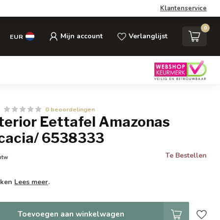
Klantenservice
0
Mijn account
Verlanglijst
EUR
0 beoordelingen
nterior Eettafel Amazonas
cacia/ 6538333
Te Bestellen
 btw
weken
Lees meer
.
Toevoegen aan winkelwagen