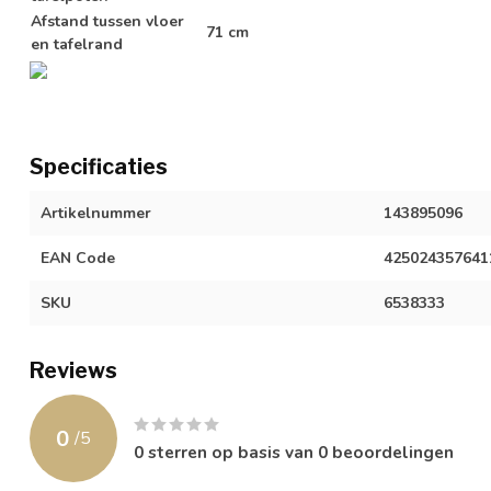
Afstand tussen vloer
71 cm
en tafelrand
Specificaties
Artikelnummer
143895096
EAN Code
425024357641
SKU
6538333
Reviews
0
/
5
0
sterren op basis van
0
beoordelingen