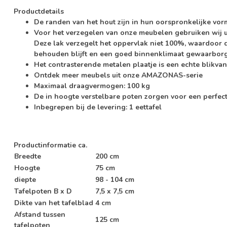
Productdetails
De randen van het hout zijn in hun oorspronkelijke vorm
Voor het verzegelen van onze meubelen gebruiken wij ui
Deze lak verzegelt het oppervlak niet 100%, waardoor de
behouden blijft en een goed binnenklimaat gewaarborgd
Het contrasterende metalen plaatje is een echte blikvan
Ontdek meer meubels uit onze AMAZONAS-serie
Maximaal draagvermogen: 100 kg
De in hoogte verstelbare poten zorgen voor een perfecte 
Inbegrepen bij de levering: 1 eettafel
Productinformatie
ca.
Breedte
200 cm
Hoogte
75 cm
diepte
98 - 104 cm
Tafelpoten B x D
7,5 x 7,5 cm
Dikte van het tafelblad
4 cm
Afstand tussen
125 cm
tafelpoten