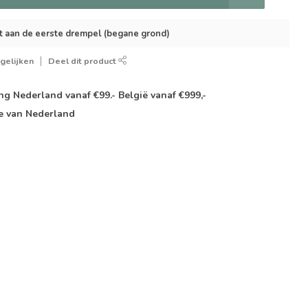
t aan de eerste drempel (begane grond)
gelijken
Deel dit product
g Nederland vanaf €99.- België vanaf €999,-
e van Nederland