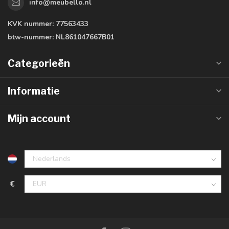
info@meubello.nl
KVK nummer:
77563433
btw-nummer:
NL861047667B01
Categorieën
Informatie
Mijn account
€