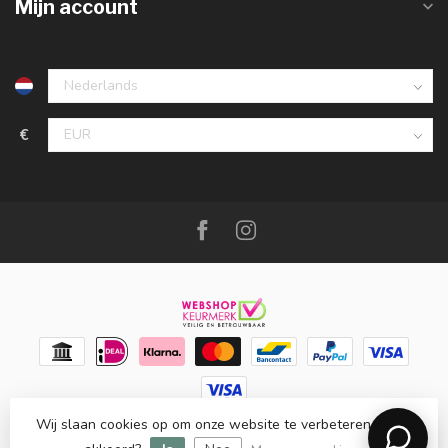
Mijn account
€
Wij slaan cookies op om onze website te verbeteren. Is dat
© Copyright 2026 Meubello®
- Powered by
Lightspeed
-