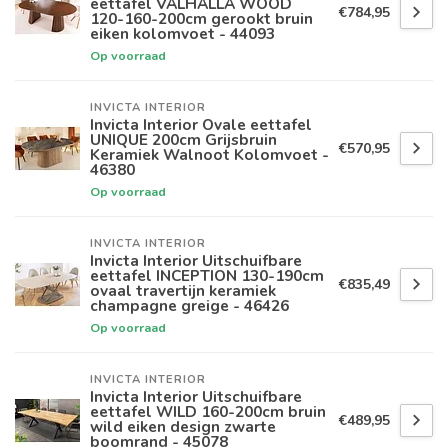
eettafel VALHALLA WOOD
€784,95
120-160-200cm gerookt bruin
eiken kolomvoet - 44093
Op voorraad
INVICTA INTERIOR
Invicta Interior Ovale eettafel
UNIQUE 200cm Grijsbruin
€570,95
Keramiek Walnoot Kolomvoet -
46380
Op voorraad
INVICTA INTERIOR
Invicta Interior Uitschuifbare
eettafel INCEPTION 130-190cm
€835,49
ovaal travertijn keramiek
champagne greige - 46426
Op voorraad
INVICTA INTERIOR
Invicta Interior Uitschuifbare
eettafel WILD 160-200cm bruin
€489,95
wild eiken design zwarte
boomrand - 45078