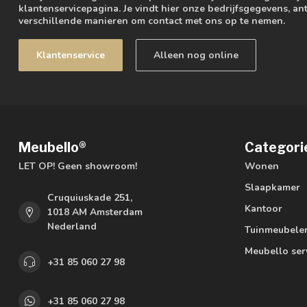
klantenservicepagina. Je vindt hier onze bedrijfsgegevens, 
verschillende manieren om contact met ons op te nemen.
Klantenservice
Alleen nog online
Meubello®
Categori
LET OP! Geen showroom!
Wonen
Slaapkamer
Cruquiuskade 251,
Kantoor
1018 AM Amsterdam
Nederland
Tuinmeubele
Meubello ser
+31 85 060 27 98
+31 85 060 27 98