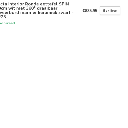
icta Interior Ronde eettafel SPIN
0cm wit met 360° draaibaar
€885,95
Bekijken
rveerbord marmer keramiek zwart -
225
voorraad