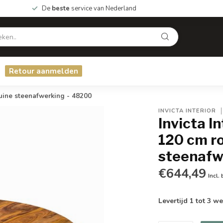
De
beste
service van Nederland
Retour aanmelden
uine steenafwerking - 48200
INVICTA INTERIOR
Invicta I
120 cm r
steenafw
€644,49
Incl.
Levertijd 1 tot 3 