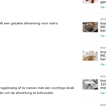
ger
Op 
INV
Inv
ft een gelakte afwerking voor extra
IN
ker
Op 
INV
Inv
INC
ke
Op 
INV
Inv
12
me
regelmatig af te nemen met een vochtige doek
iën om de afwerking te behouden.
Op 
INV