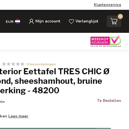
Klantenservice
0
Mijn account
Verlanglijst
EUR
0 beoordelingen
nterior Eettafel TRES CHIC Ø
ond, sheeshamhout, bruine
erking - 48200
Te Bestellen
 btw
weken
Lees meer
.