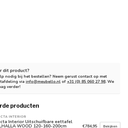
r dit product?
lp nodig bij het bestellen? Neem gerust contact op met
tafdeling via
info@meubello.nl
of
+31 (0) 85 060 27 98
. We
aag verder!
rde producten
ICTA INTERIOR
icta Interior Uitschuifbare eettafel
LHALLA WOOD 120-160-200cm
€784,95
Bekijken