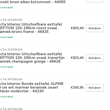
ookt bruin eiken kolomvoet - 44093
voorraad
ICTA INTERIOR
icta Interior Uitschuifbare eettafel
CEPTION 130-190cm roest ovaal
€835,49
Bekijken
amiek brons frame - 46425
voorraad
ICTA INTERIOR
icta Interior Uitschuifbare eettafel
EPTION 130-190cm ovaal travertijn
€835,49
Bekijken
ramiek champagne greige - 46426
voorraad
ICTA INTERIOR
icta Interior Ronde eettafel ALPINE
0 cm wit marmer keramiek zwart
€365,95
Bekijken
talen onderstel - 44230
voorraad
ICTA INTERIOR