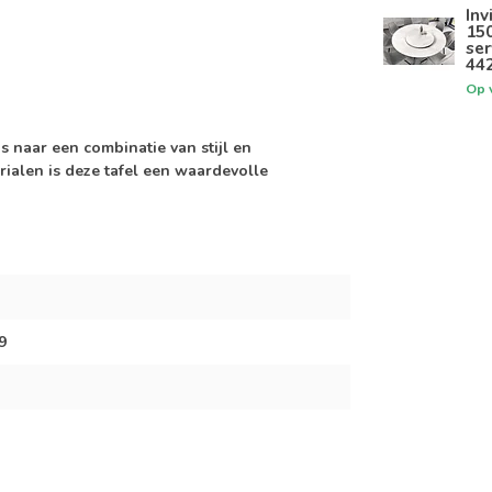
Inv
15
se
44
Op 
s naar een combinatie van stijl en
erialen is deze tafel een waardevolle
9