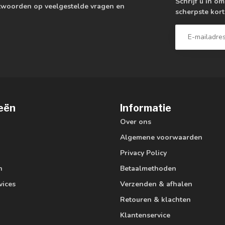
Schrijf u in o
antwoorden op veelgestelde vragen en
scherpste kort
eën
Informatie
Over ons
Algemene voorwaarden
Privacy Policy
n
Betaalmethoden
vices
Verzenden & afhalen
Retouren & klachten
Klantenservice