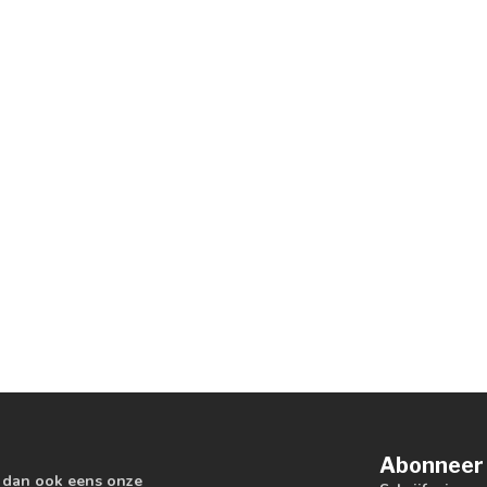
Abonneer 
k dan ook eens onze