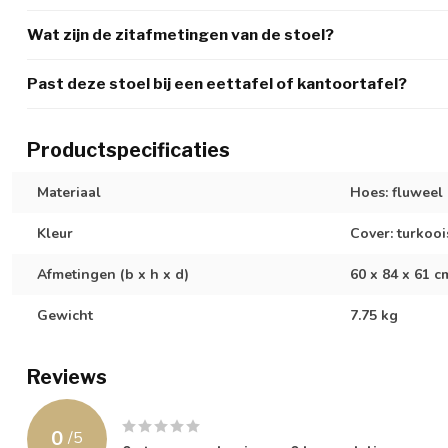
Wat zijn de zitafmetingen van de stoel?
Past deze stoel bij een eettafel of kantoortafel?
Productspecificaties
Materiaal
Hoes: fluweel
Kleur
Cover: turkooi
Afmetingen (b x h x d)
60 x 84 x 61 c
Gewicht
7.75 kg
Reviews
0
/
5