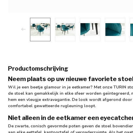
Productomschrijving
Neem plaats op uw nieuwe favoriete stoel
Wil je een beetje glamour in je eetkamer? Met onze TURIN stoe
de stoel kan gemakkelijk in elke sfeer worden geïntegreerd, 
hem een vleugje extravagantie. De look wordt afgerond door h
comfortabel gewatteerde rugleuning loopt.
Niet alleen in de eetkamer een eyecatcher
De zwarte, conisch gevormde poten geven de stoel bovendien 
aan elke eettafel, kantoortafel of vergaderruimte. Als het g