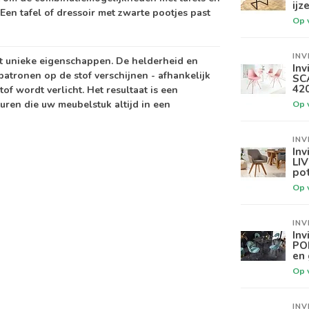
ijz
Een tafel of dressoir met zwarte pootjes past
Op 
INV
t unieke eigenschappen. De helderheid en
Inv
patronen op de stof verschijnen - afhankelijk
SC
42
tof wordt verlicht. Het resultaat is een
uren die uw meubelstuk altijd in een
Op 
INV
Inv
LI
po
Op 
INV
Inv
PO
en
Op 
INV