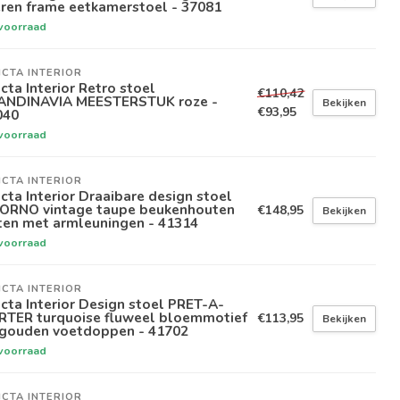
eren frame eetkamerstoel - 37081
voorraad
ICTA INTERIOR
icta Interior Retro stoel
€110,42
ANDINAVIA MEESTERSTUK roze -
Bekijken
€93,95
040
voorraad
ICTA INTERIOR
icta Interior Draaibare design stoel
VORNO vintage taupe beukenhouten
€148,95
Bekijken
ten met armleuningen - 41314
voorraad
ICTA INTERIOR
icta Interior Design stoel PRET-A-
RTER turquoise fluweel bloemmotief
€113,95
Bekijken
 gouden voetdoppen - 41702
voorraad
ICTA INTERIOR