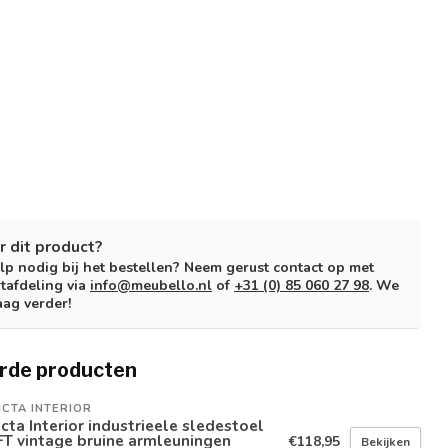
r dit product?
lp nodig bij het bestellen? Neem gerust contact op met
tafdeling via
info@meubello.nl
of
+31 (0) 85 060 27 98
. We
aag verder!
rde producten
ICTA INTERIOR
icta Interior industrieele sledestoel
T vintage bruine armleuningen
€118,95
Bekijken