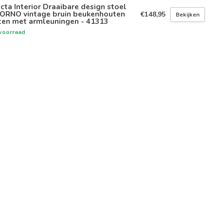
icta Interior Draaibare design stoel
VORNO vintage bruin beukenhouten
€148,95
Bekijken
ten met armleuningen - 41313
voorraad