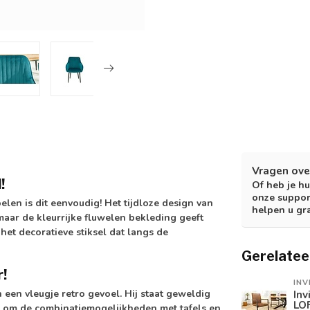
Vragen ove
!
Of heb je hu
onze suppor
len is dit eenvoudig! Het tijdloze design van
helpen u gr
maar de kleurrijke fluwelen bekleding geeft
et decoratieve stiksel dat langs de
Gerelatee
!
INV
een vleugje retro gevoel. Hij staat geweldig
Inv
LOF
aat om de combinatiemogelijkheden met tafels en