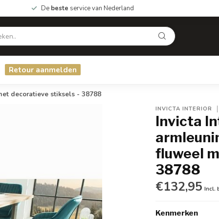
De
beste
service van Nederland
Retour aanmelden
et decoratieve stiksels - 38788
INVICTA INTERIOR
Invicta I
armleuni
fluweel m
38788
€132,95
Incl.
Kenmerken