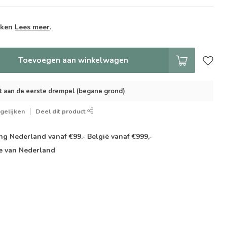
weken
Lees meer
.
Toevoegen aan winkelwagen
t aan de eerste drempel (begane grond)
gelijken
Deel dit product
g Nederland vanaf €99.- België vanaf €999,-
e van Nederland