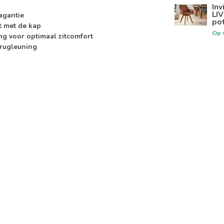
Inv
LI
agantie
po
t met de kap
Op 
g voor optimaal zitcomfort
 rugleuning