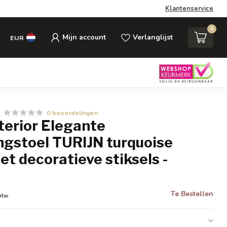
Klantenservice
0
Mijn account
Verlanglijst
EUR
0 beoordelingen
nterior Elegante
ngstoel TURIJN turquoise
et decoratieve stiksels -
Te Bestellen
 btw