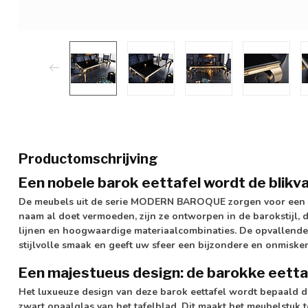
Productomschrijving
Een nobele barok eettafel wordt de blikv
De meubels uit de serie MODERN BAROQUE zorgen voor een lu
naam al doet vermoeden, zijn ze ontworpen in de barokstijl,
lijnen en hoogwaardige materiaalcombinaties. De opvallende e
stijlvolle smaak en geeft uw sfeer een bijzondere en onmisken
Een majestueus design: de barokke eetta
Het luxueuze design van deze barok eettafel wordt bepaald 
zwart opaalglas van het tafelblad. Dit maakt het meubelstuk 