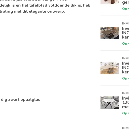
ger
ijk is en het tafelblad voldoende dik is, heb
Op 
traling met dit elegante ontwerp.
INV
Inv
IN
ker
Op 
INV
Inv
INC
ke
Op 
INV
Inv
rdig zwart opaalglas
12
me
Op 
INV