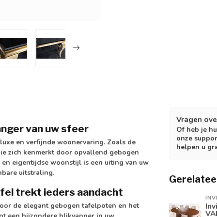
Vragen ove
anger van uw sfeer
Of heb je hu
onze suppor
xe en verfijnde woonervaring. Zoals de
helpen u gr
 die zich kenmerkt door opvallend gebogen
n eigentijdse woonstijl is een uiting van uw
bare uitstraling.
Gerelatee
fel trekt ieders aandacht
INV
door de elegant gebogen tafelpoten en het
Inv
VA
tot een bijzondere blikvanger in uw