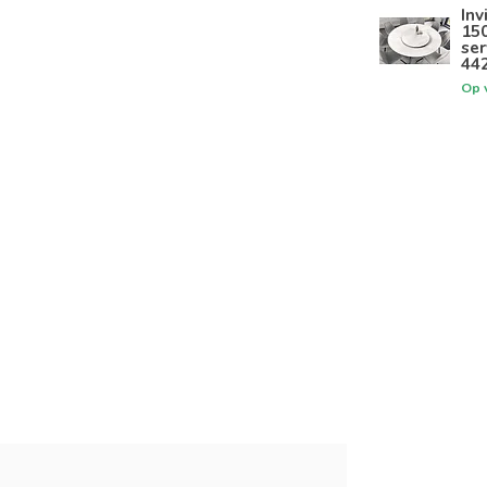
Inv
15
se
44
Op 