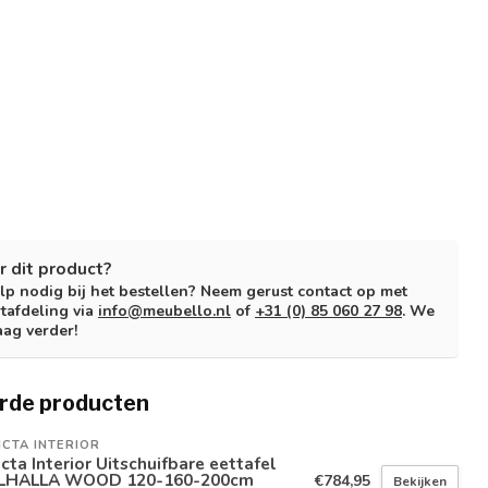
r dit product?
lp nodig bij het bestellen? Neem gerust contact op met
tafdeling via
info@meubello.nl
of
+31 (0) 85 060 27 98
. We
aag verder!
rde producten
ICTA INTERIOR
icta Interior Uitschuifbare eettafel
LHALLA WOOD 120-160-200cm
€784,95
Bekijken