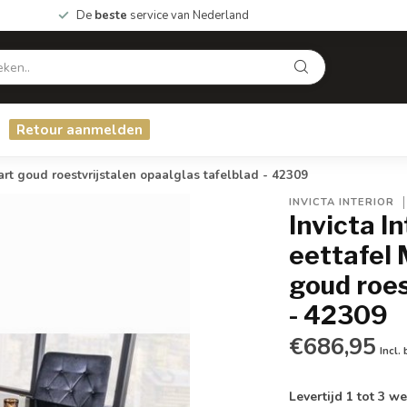
De
beste
service van Nederland
Retour aanmelden
 goud roestvrijstalen opaalglas tafelblad - 42309
INVICTA INTERIOR
Invicta I
eettafe
goud roes
- 42309
€686,95
Incl.
Levertijd 1 tot 3 