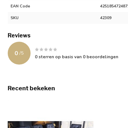
EAN Code
425185472487
SKU
42309
Reviews
0
/
5
0
sterren op basis van
0
beoordelingen
Recent bekeken