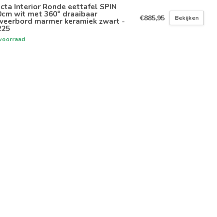
icta Interior Ronde eettafel SPIN
0cm wit met 360° draaibaar
€885,95
Bekijken
rveerbord marmer keramiek zwart -
225
voorraad