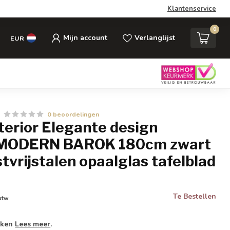
Klantenservice
0
Mijn account
Verlanglijst
EUR
0 beoordelingen
nterior Elegante design
l MODERN BAROK 180cm zwart
tvrijstalen opaalglas tafelblad
Te Bestellen
 btw
weken
Lees meer
.