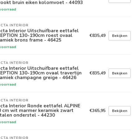
ookt bruin eiken kolomvoet - 44093
voorraad
ICTA INTERIOR
icta Interior Uitschuifbare eettafel
CEPTION 130-190cm roest ovaal
€835,49
Bekijken
amiek brons frame - 46425
voorraad
ICTA INTERIOR
icta Interior Uitschuifbare eettafel
EPTION 130-190cm ovaal travertijn
€835,49
Bekijken
ramiek champagne greige - 46426
voorraad
ICTA INTERIOR
icta Interior Ronde eettafel ALPINE
0 cm wit marmer keramiek zwart
€365,95
Bekijken
talen onderstel - 44230
voorraad
ICTA INTERIOR