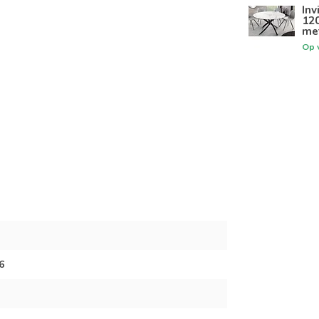
Inv
12
me
Op 
6