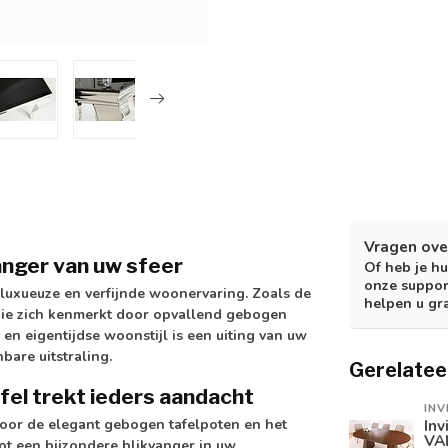
Vragen ove
anger van uw sfeer
Of heb je hu
onze suppor
uxueuze en verfijnde woonervaring. Zoals de
helpen u gr
 die zich kenmerkt door opvallend gebogen
n eigentijdse woonstijl is een uiting van uw
bare uitstraling.
Gerelatee
fel trekt ieders aandacht
INV
door de elegant gebogen tafelpoten en het
Inv
VA
tot een bijzondere blikvanger in uw