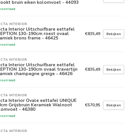
ookt bruin eiken kolomvoet - 44093
voorraad
ICTA INTERIOR
icta Interior Uitschuifbare eettafel
CEPTION 130-190cm roest ovaal
€835,49
Bekijken
amiek brons frame - 46425
voorraad
ICTA INTERIOR
icta Interior Uitschuifbare eettafel
EPTION 130-190cm ovaal travertijn
€835,49
Bekijken
ramiek champagne greige - 46426
voorraad
ICTA INTERIOR
icta Interior Ovale eettafel UNIQUE
0cm Grijsbruin Keramiek Walnoot
€570,95
Bekijken
lomvoet - 46380
voorraad
ICTA INTERIOR