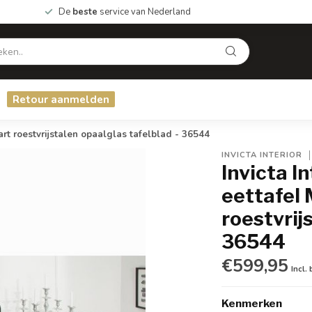
De
beste
service van Nederland
Retour aanmelden
roestvrijstalen opaalglas tafelblad - 36544
INVICTA INTERIOR
Invicta I
eettafe
roestvrij
36544
€599,95
Incl.
Kenmerken