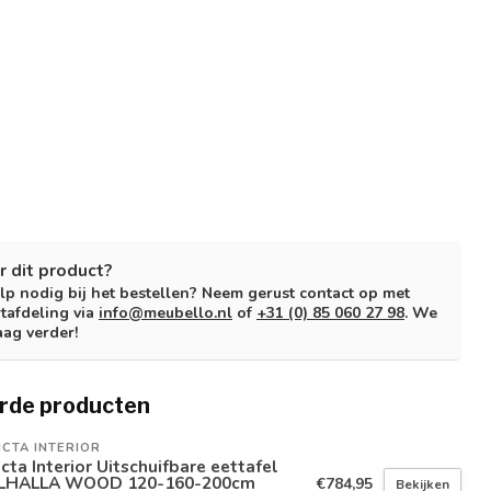
r dit product?
lp nodig bij het bestellen? Neem gerust contact op met
tafdeling via
info@meubello.nl
of
+31 (0) 85 060 27 98
. We
aag verder!
rde producten
ICTA INTERIOR
icta Interior Uitschuifbare eettafel
LHALLA WOOD 120-160-200cm
€784,95
Bekijken