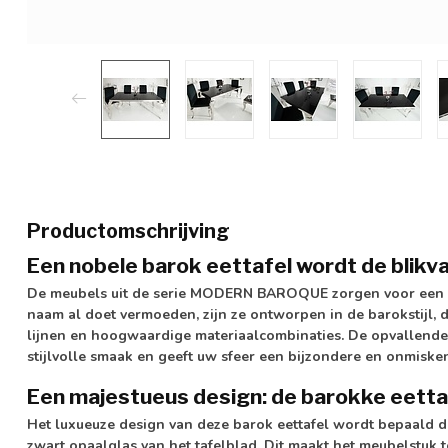
Productomschrijving
Een nobele barok eettafel wordt de blikv
De meubels uit de serie MODERN BAROQUE zorgen voor een l
naam al doet vermoeden, zijn ze ontworpen in de barokstijl,
lijnen en hoogwaardige materiaalcombinaties. De opvallende e
stijlvolle smaak en geeft uw sfeer een bijzondere en onmisken
Een majestueus design: de barokke eetta
Het luxueuze design van deze barok eettafel wordt bepaald 
zwart opaalglas van het tafelblad. Dit maakt het meubelstuk 