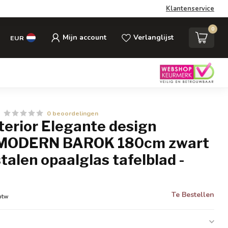
Klantenservice
0
Mijn account
Verlanglijst
EUR
0 beoordelingen
nterior Elegante design
l MODERN BAROK 180cm zwart
stalen opaalglas tafelblad -
Te Bestellen
 btw