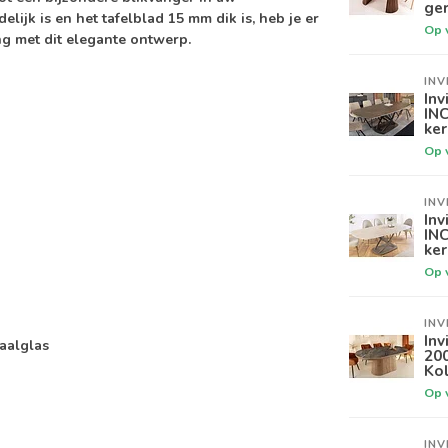
ger
ijk is en het tafelblad 15 mm dik is, heb je er
Op 
ng met dit elegante ontwerp.
INV
Inv
IN
ker
Op 
INV
Inv
INC
ke
Op 
INV
Inv
aalglas
20
Ko
Op 
INV