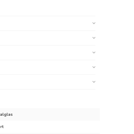
alglas
rt