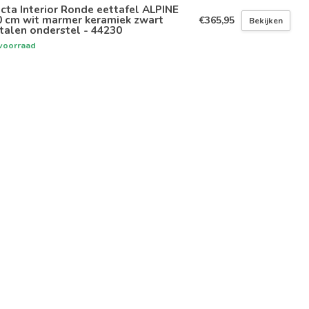
icta Interior Ronde eettafel ALPINE
0 cm wit marmer keramiek zwart
€365,95
Bekijken
talen onderstel - 44230
voorraad