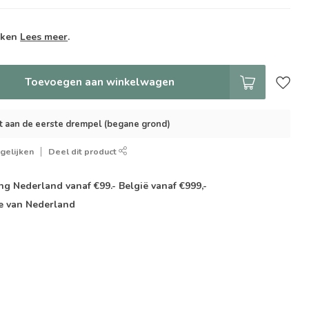
weken
Lees meer
.
Toevoegen aan winkelwagen
t aan de eerste drempel (begane grond)
gelijken
Deel dit product
g Nederland vanaf €99.- België vanaf €999,-
e van Nederland