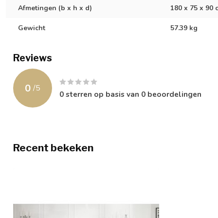
Afmetingen (b x h x d)
180 x 75 x 90 
Gewicht
57.39 kg
Reviews
0
/
5
0
sterren op basis van
0
beoordelingen
Recent bekeken