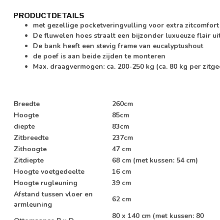
PRODUCTDETAILS
met gezellige pocketveringvulling voor extra zitcomfort
De fluwelen hoes straalt een bijzonder luxueuze flair ui
De bank heeft een stevig frame van eucalyptushout
de poef is aan beide zijden te monteren
Max. draagvermogen: ca. 200-250 kg (ca. 80 kg per zitge
Breedte
260cm
Hoogte
85cm
diepte
83cm
Zitbreedte
237cm
Zithoogte
47 cm
Zitdiepte
68 cm (met kussen: 54 cm)
Hoogte voetgedeelte
16 cm
Hoogte rugleuning
39 cm
Afstand tussen vloer en
62 cm
armleuning
80 x 140 cm (met kussen: 80