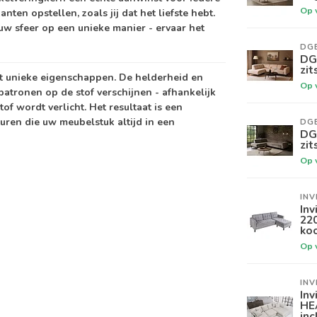
Op 
nten opstellen, zoals jij dat het liefste hebt.
uw sfeer op een unieke manier - ervaar het
DG
DG
zit
t unieke eigenschappen. De helderheid en
Op 
patronen op de stof verschijnen - afhankelijk
tof wordt verlicht. Het resultaat is een
uren die uw meubelstuk altijd in een
DG
DG
zit
Op 
INV
In
220
koo
Op 
INV
Inv
HE
inc