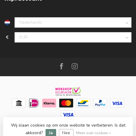
€
Wij slaan cookies op om onze website te verbeteren. Is dat
© Copyright 2026 Meubello®
- Powered by
Lightspeed
-
Lightspeed design
by
Dyvelopment
akkoord?
Ja
Nee
Meer over cookies »