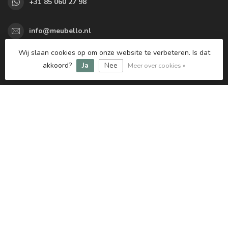
+31 85 060 27 98
info@meubello.nl
KVK nummer:
77563433
Wij slaan cookies op om onze website te verbeteren. Is dat
btw-nummer:
NL861047667B01
akkoord?
Ja
Nee
Meer over cookies »
Categorieën
Informatie
Mijn account
€