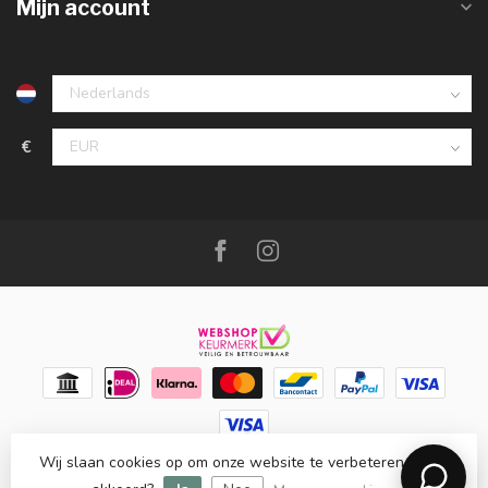
Mijn account
€
Wij slaan cookies op om onze website te verbeteren. Is dat
© Copyright 2026 Meubello®
- Powered by
Lightspeed
-