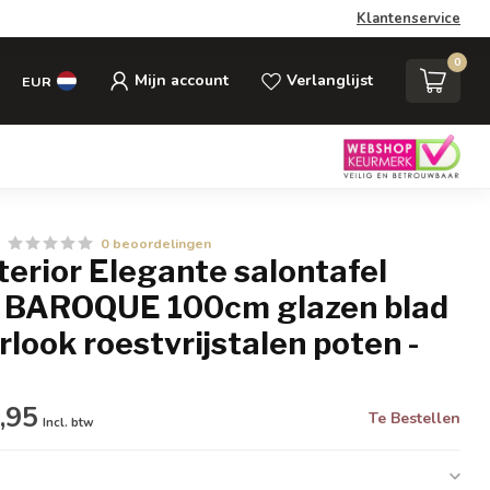
Klantenservice
0
Mijn account
Verlanglijst
EUR
0 beoordelingen
nterior Elegante salontafel
BAROQUE 100cm glazen blad
look roestvrijstalen poten -
,95
Te Bestellen
Incl. btw