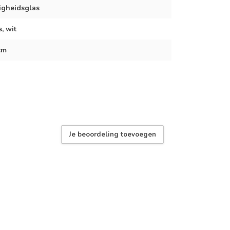
ligheidsglas
s, wit
cm
Je beoordeling toevoegen