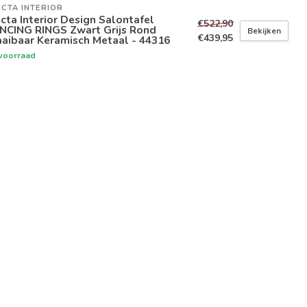
ICTA INTERIOR
icta Interior Design Salontafel
€522,90
NCING RINGS Zwart Grijs Rond
Bekijken
€439,95
aibaar Keramisch Metaal - 44316
voorraad