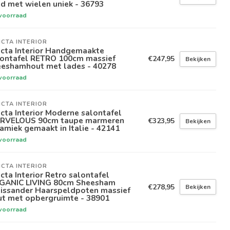
d met wielen uniek - 36793
voorraad
ICTA INTERIOR
icta Interior Handgemaakte
lontafel RETRO 100cm massief
€247,95
Bekijken
eeshamhout met lades - 40278
voorraad
ICTA INTERIOR
icta Interior Moderne salontafel
RVELOUS 90cm taupe marmeren
€323,95
Bekijken
amiek gemaakt in Italie - 42141
voorraad
ICTA INTERIOR
icta Interior Retro salontafel
GANIC LIVING 80cm Sheesham
€278,95
Bekijken
lissander Haarspeldpoten massief
ut met opbergruimte - 38901
voorraad