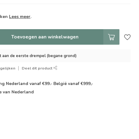
weken
Lees meer
.
Toevoegen aan winkelwagen
t aan de eerste drempel (begane grond)
gelijken
Deel dit product
g Nederland vanaf €99.- België vanaf €999,-
e van Nederland