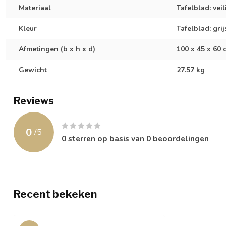
Materiaal
Tafelblad: vei
Kleur
Tafelblad: grij
Afmetingen (b x h x d)
100 x 45 x 60 
Gewicht
27.57 kg
Reviews
0
/
5
0
sterren op basis van
0
beoordelingen
Recent bekeken