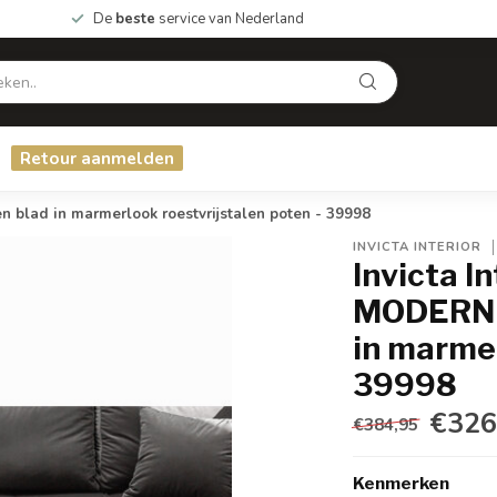
De
beste
service van Nederland
Retour aanmelden
lad in marmerlook roestvrijstalen poten - 39998
INVICTA INTERIOR
Invicta I
MODERN 
in marmer
39998
€326
€384,95
Kenmerken