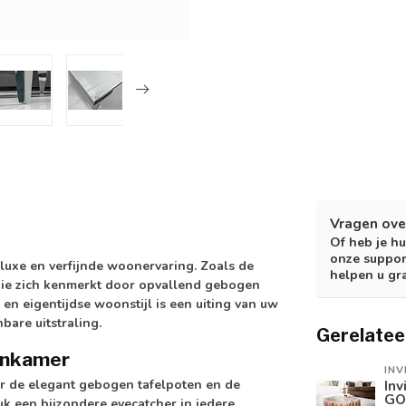
Vragen ove
Of heb je hu
onze suppor
xe en verfijnde woonervaring. Zoals de
helpen u gr
 die zich kenmerkt door opvallend gebogen
n eigentijdse woonstijl is een uiting van uw
bare uitstraling.
Gerelatee
onkamer
INV
r de elegant gebogen tafelpoten en de
Inv
GO
k een bijzondere eyecatcher in iedere