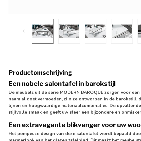
Productomschrijving
Een nobele salontafel in barokstijl
De meubels uit de serie MODERN BAROQUE zorgen voor een lu
naam al doet vermoeden, zijn ze ontworpen in de barokstijl,
lijnen en hoogwaardige materiaalcombinaties. De opvallende e
stijlvolle smaak en geeft uw sfeer een bijzondere en onmisken
Een extravagante blikvanger voor uw wo
Het pompeuze design van deze salontafel wordt bepaald doo
marmerlook van het glazen tafelblad. Dit maakt het meubelstu