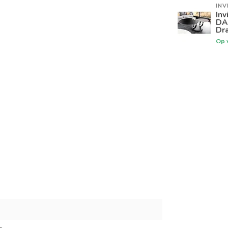
INV
Inv
DA
Dra
Op 