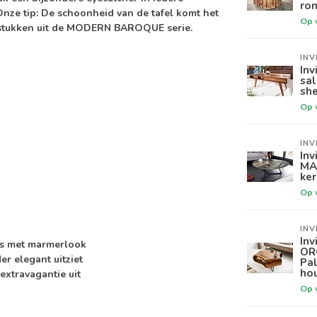
ron
ze tip: De schoonheid van de tafel komt het
Op 
elstukken uit de MODERN BAROQUE serie.
INV
Inv
sa
sh
Op 
INV
Inv
MA
ker
Op 
INV
Inv
as met marmerlook
OR
er elegant uitziet
Pa
ho
 extravagantie uit
Op 