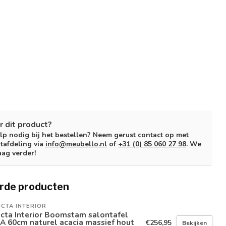
r dit product?
lp nodig bij het bestellen? Neem gerust contact op met
tafdeling via
info@meubello.nl
of
+31 (0) 85 060 27 98
. We
aag verder!
rde producten
ICTA INTERIOR
icta Interior Boomstam salontafel
A 60cm naturel acacia massief hout
€256,95
Bekijken