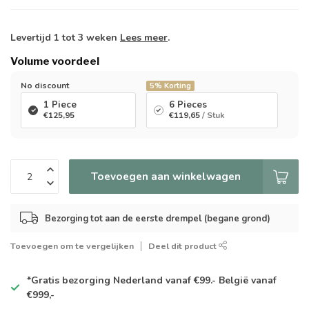
Levertijd 1 tot 3 weken
Lees meer
.
Volume voordeel
No discount
5%
Korting
1 Piece
6 Pieces
€125,95
€119,65
/ Stuk
Toevoegen aan winkelwagen
Bezorging tot aan de eerste drempel (begane grond)
Toevoegen om te vergelijken
Deel dit product
*Gratis
bezorging Nederland vanaf €99.- België vanaf
€999,-