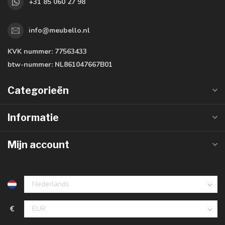
+31 85 060 27 98
info@meubello.nl
KVK nummer:
77563433
btw-nummer:
NL861047667B01
Categorieën
Informatie
Mijn account
€