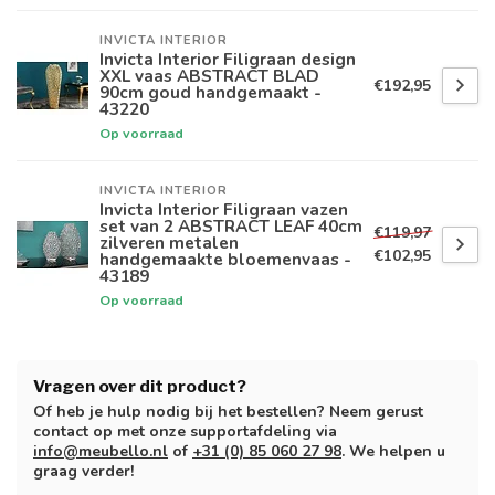
INVICTA INTERIOR
Invicta Interior Filigraan design
XXL vaas ABSTRACT BLAD
€192,95
90cm goud handgemaakt -
43220
Op voorraad
INVICTA INTERIOR
Invicta Interior Filigraan vazen
set van 2 ABSTRACT LEAF 40cm
€119,97
zilveren metalen
€102,95
handgemaakte bloemenvaas -
43189
Op voorraad
Vragen over dit product?
Of heb je hulp nodig bij het bestellen? Neem gerust
contact op met onze supportafdeling via
info@meubello.nl
of
+31 (0) 85 060 27 98
. We helpen u
graag verder!