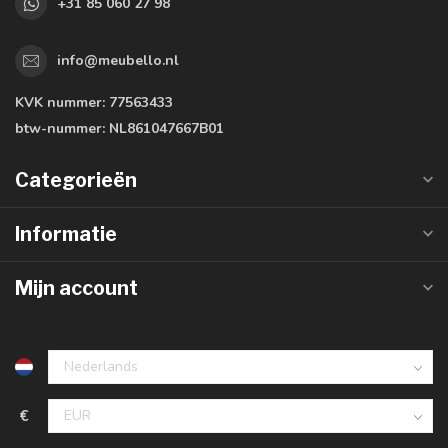
+31 85 060 27 98
info@meubello.nl
KVK nummer:
77563433
btw-nummer:
NL861047667B01
Categorieën
Informatie
Mijn account
€