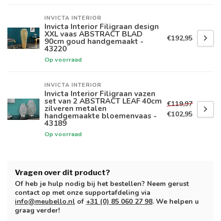
INVICTA INTERIOR
Invicta Interior Filigraan design
XXL vaas ABSTRACT BLAD
€192,95
90cm goud handgemaakt -
43220
Op voorraad
INVICTA INTERIOR
Invicta Interior Filigraan vazen
set van 2 ABSTRACT LEAF 40cm
€119,97
zilveren metalen
€102,95
handgemaakte bloemenvaas -
43189
Op voorraad
Vragen over dit product?
Of heb je hulp nodig bij het bestellen? Neem gerust
contact op met onze supportafdeling via
info@meubello.nl
of
+31 (0) 85 060 27 98
. We helpen u
graag verder!