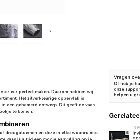
Vragen ove
Of heb je hu
onze suppor
 interieur perfect maken. Daarom hebben wij
helpen u gr
rtiment. Het zilverkleurige oppervlak is
 in een gehamerd ontwerp. Dit geeft de vaas
rookje te komen.
Gerelatee
combineren
INV
n of droogbloemen en deze in elke woonruimte
Inv
de
te vaas is altijd een mooie aanvulling op je