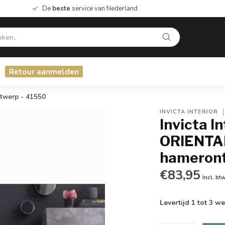
De
beste
service van Nederland
Retour aanmelden
twerp - 41550
INVICTA INTERIOR
Invicta I
ORIENTAL 
hameront
€83,95
Incl. bt
Levertijd 1 tot 3 