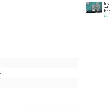
Inv
AB
ha
Op 
2