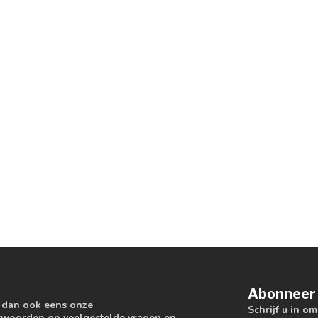
Abonneer 
k dan ook eens onze
Schrijf u in o
antwoorden op veelgestelde vragen en