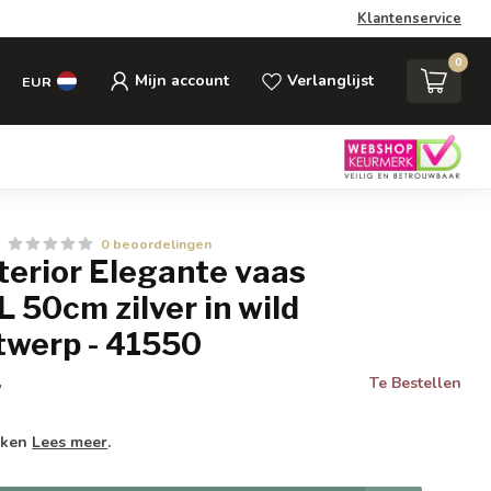
Klantenservice
0
Mijn account
Verlanglijst
EUR
0 beoordelingen
nterior Elegante vaas
50cm zilver in wild
werp - 41550
Te Bestellen
w
weken
Lees meer
.