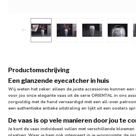
Productomschrijving
Een glanzende eyecatcher in huis
Wij weten het zeker: alleen de juiste accessoires kunnen een
voor jou onze elegante vaas uit de serie ORIENTAL in ons asso
zorgvuldig met de hand vervaardigd met een all-over patroon
een authentieke antieke uitstraling en lijkt uit een oosters sp
De vaas is op vele manieren door jou te 
Je kunt de vaas individueel vullen met verschillende bloeme
plaatsen. Waar je hem ook integreert in je woonruimte: de gro