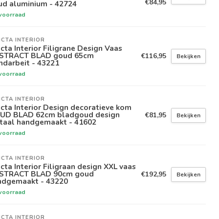
€84,95
ud aluminium - 42724
voorraad
ICTA INTERIOR
icta Interior Filigrane Design Vaas
STRACT BLAD goud 65cm
€116,95
Bekijken
ndarbeit - 43221
voorraad
ICTA INTERIOR
icta Interior Design decoratieve kom
UD BLAD 62cm bladgoud design
€81,95
Bekijken
taal handgemaakt - 41602
voorraad
ICTA INTERIOR
icta Interior Filigraan design XXL vaas
STRACT BLAD 90cm goud
€192,95
Bekijken
ndgemaakt - 43220
voorraad
ICTA INTERIOR