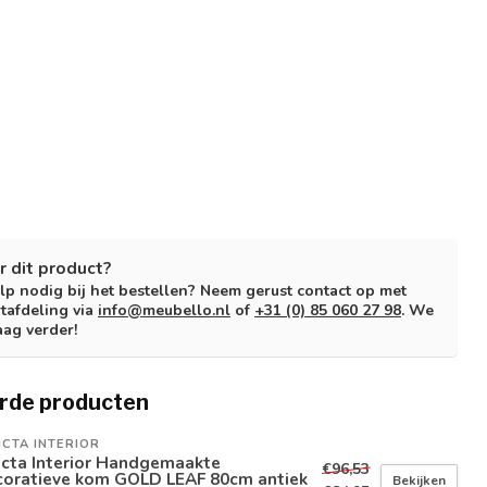
r dit product?
lp nodig bij het bestellen? Neem gerust contact op met
tafdeling via
info@meubello.nl
of
+31 (0) 85 060 27 98
. We
aag verder!
rde producten
ICTA INTERIOR
icta Interior Handgemaakte
€96,53
coratieve kom GOLD LEAF 80cm antiek
Bekijken