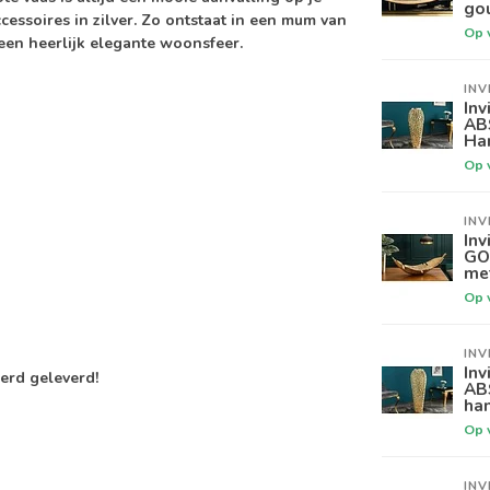
go
cessoires in zilver. Zo ontstaat in een mum van
Op 
een heerlijk elegante woonsfeer.
INV
Inv
AB
Ha
Op 
INV
Inv
GO
me
Op 
INV
Inv
erd geleverd!
AB
ha
Op 
INV