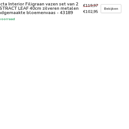
icta Interior Filigraan vazen set van 2
€119,97
STRACT LEAF 40cm zilveren metalen
Bekijken
€102,95
ndgemaakte bloemenvaas - 43189
voorraad