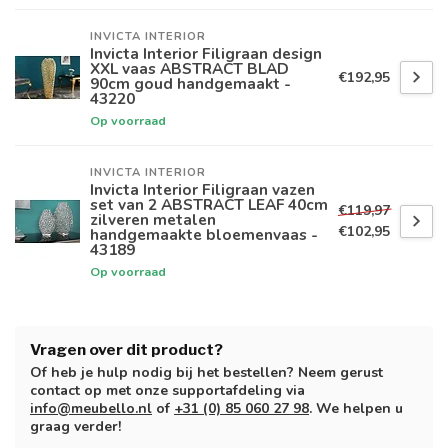
INVICTA INTERIOR
Invicta Interior Filigraan design
XXL vaas ABSTRACT BLAD
€192,95
90cm goud handgemaakt -
43220
Op voorraad
INVICTA INTERIOR
Invicta Interior Filigraan vazen
set van 2 ABSTRACT LEAF 40cm
€119,97
zilveren metalen
€102,95
handgemaakte bloemenvaas -
43189
Op voorraad
Vragen over dit product?
Of heb je hulp nodig bij het bestellen? Neem gerust
contact op met onze supportafdeling via
info@meubello.nl
of
+31 (0) 85 060 27 98
. We helpen u
graag verder!