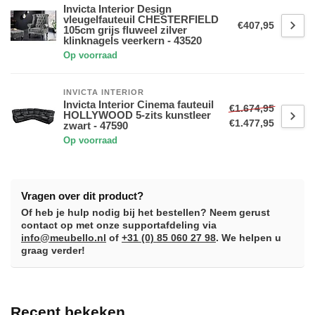
Invicta Interior Design
vleugelfauteuil CHESTERFIELD
€407,95
105cm grijs fluweel zilver
klinknagels veerkern - 43520
Op voorraad
INVICTA INTERIOR
Invicta Interior Cinema fauteuil
€1.674,95
HOLLYWOOD 5-zits kunstleer
€1.477,95
zwart - 47590
Op voorraad
Vragen over dit product?
Of heb je hulp nodig bij het bestellen? Neem gerust
contact op met onze supportafdeling via
info@meubello.nl
of
+31 (0) 85 060 27 98
. We helpen u
graag verder!
Recent bekeken